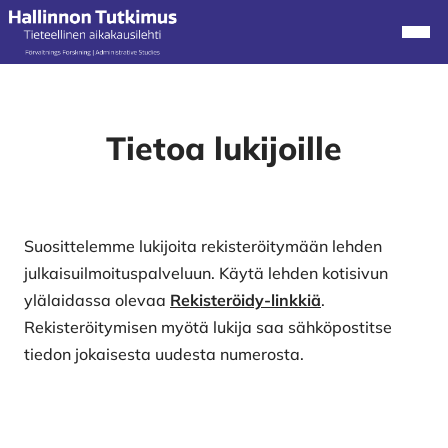
Alkuun
Navi
Tietoa lukijoille
Suosittelemme lukijoita rekisteröitymään lehden
julkaisuilmoituspalveluun. Käytä lehden kotisivun
ylälaidassa olevaa
Rekisteröidy-linkkiä
.
Rekisteröitymisen myötä lukija saa sähköpostitse
tiedon jokaisesta uudesta numerosta.