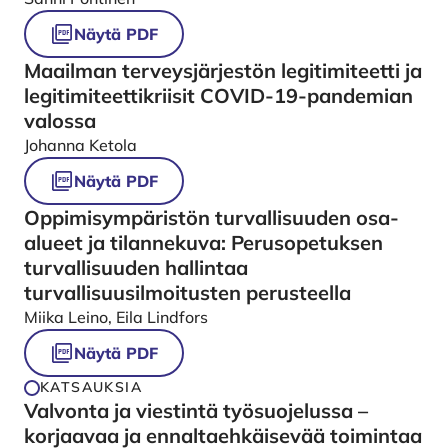
Näytä PDF
Maailman terveysjärjestön legitimiteetti ja
legitimiteettikriisit COVID-19-pandemian
valossa
Johanna Ketola
Näytä PDF
Oppimisympäristön turvallisuuden osa-
alueet ja tilannekuva: Perusopetuksen
turvallisuuden hallintaa
turvallisuusilmoitusten perusteella
Miika Leino, Eila Lindfors
Näytä PDF
KATSAUKSIA
Valvonta ja viestintä työsuojelussa –
korjaavaa ja ennaltaehkäisevää toimintaa