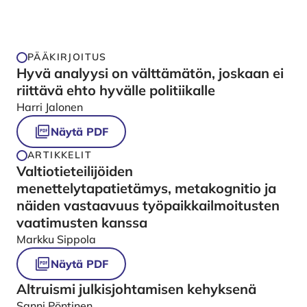
PÄÄKIRJOITUS
Hyvä analyysi on välttämätön, joskaan ei
riittävä ehto hyvälle politiikalle
Harri Jalonen
Näytä PDF
ARTIKKELIT
Valtiotieteilijöiden
menettelytapatietämys, metakognitio ja
näiden vastaavuus työpaikkailmoitusten
vaatimusten kanssa
Markku Sippola
Näytä PDF
Altruismi julkisjohtamisen kehyksenä
Sanni Pöntinen