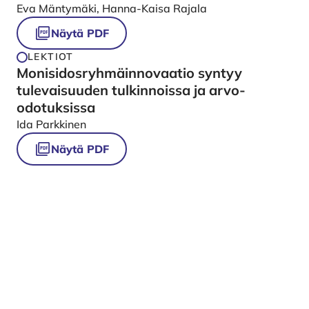
Eva Mäntymäki, Hanna-Kaisa Rajala
Näytä PDF
LEKTIOT
Monisidosryhmäinnovaatio syntyy
tulevaisuuden tulkinnoissa ja arvo-
odotuksissa
Ida Parkkinen
Näytä PDF