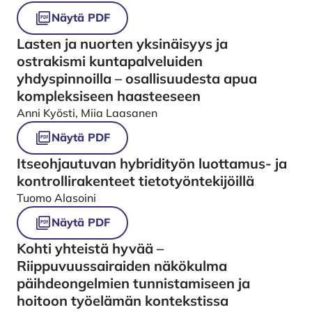
Näytä PDF
Lasten ja nuorten yksinäisyys ja
ostrakismi kuntapalveluiden
yhdyspinnoilla – osallisuudesta apua
kompleksiseen haasteeseen
Anni Kyösti, Miia Laasanen
Näytä PDF
Itseohjautuvan hybridityön luottamus- ja
kontrollirakenteet tietotyöntekijöillä
Tuomo Alasoini
Näytä PDF
Kohti yhteistä hyvää –
Riippuvuussairaiden näkökulma
päihdeongelmien tunnistamiseen ja
hoitoon työelämän kontekstissa