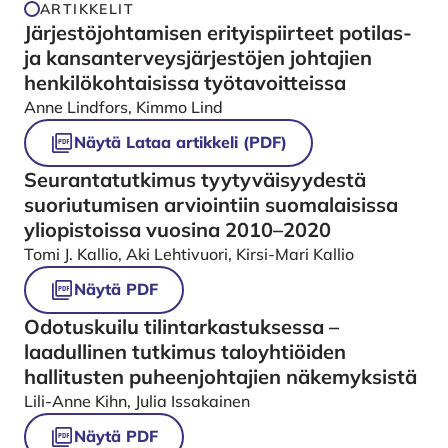
ARTIKKELIT
Järjestöjohtamisen erityispiirteet potilas-
ja kansanterveysjärjestöjen johtajien
henkilökohtaisissa työtavoitteissa
Anne Lindfors, Kimmo Lind
Näytä Lataa artikkeli (PDF)
Seurantatutkimus tyytyväisyydestä
suoriutumisen arviointiin suomalaisissa
yliopistoissa vuosina 2010–2020
Tomi J. Kallio, Aki Lehtivuori, Kirsi-Mari Kallio
Näytä PDF
Odotuskuilu tilintarkastuksessa –
laadullinen tutkimus taloyhtiöiden
hallitusten puheenjohtajien näkemyksistä
Lili-Anne Kihn, Julia Issakainen
Näytä PDF