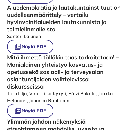
Aluedemokratia ja lautakuntainstituution
uudelleenmäärittely – vertailu
hyvinvointialueiden lautakunnista ja
toimielinmalleista
Santeri Lajunen
Näytä PDF
Mitä ihmettä tälläkin taas tarkoitetaan! –
Monialainen yhteistyö kasvatus- ja
opetussekä sosiaali- ja terveysalan
asiantuntijoiden vaihtelevissa
diskursseissa
Taru Lilja, Virpi-Liisa Kykyri, Päivi Pukkila, Jaakko
Helander, Johanna Rantanen
Näytä PDF
Ylimmän johdon näkemyksiä
etäjohtamisen mahdollisuuksista ja