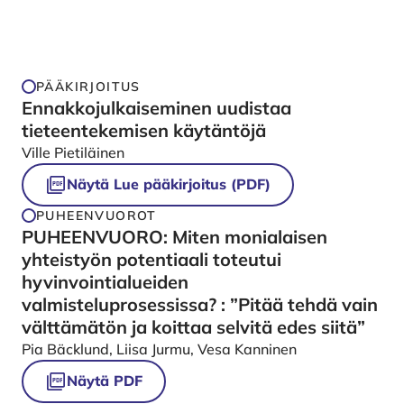
PÄÄKIRJOITUS
Ennakkojulkaiseminen uudistaa
tieteentekemisen käytäntöjä
Ville Pietiläinen
Näytä Lue pääkirjoitus (PDF)
PUHEENVUOROT
PUHEENVUORO: Miten monialaisen
yhteistyön potentiaali toteutui
hyvinvointialueiden
valmisteluprosessissa? : ”Pitää tehdä vain
välttämätön ja koittaa selvitä edes siitä”
Pia Bäcklund, Liisa Jurmu, Vesa Kanninen
Näytä PDF