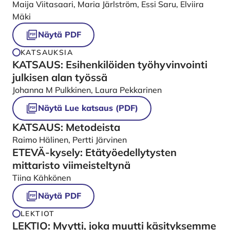
Maija Viitasaari, Maria Järlström, Essi Saru, Elviira
Mäki
Näytä PDF
KATSAUKSIA
KATSAUS: Esihenkilöiden työhyvinvointi
julkisen alan työssä
Johanna M Pulkkinen, Laura Pekkarinen
Näytä Lue katsaus (PDF)
KATSAUS: Metodeista
Raimo Hälinen, Pertti Järvinen
ETEVÄ-kysely: Etätyöedellytysten
mittaristo viimeisteltynä
Tiina Kähkönen
Näytä PDF
LEKTIOT
LEKTIO: Myytti, joka muutti käsityksemme