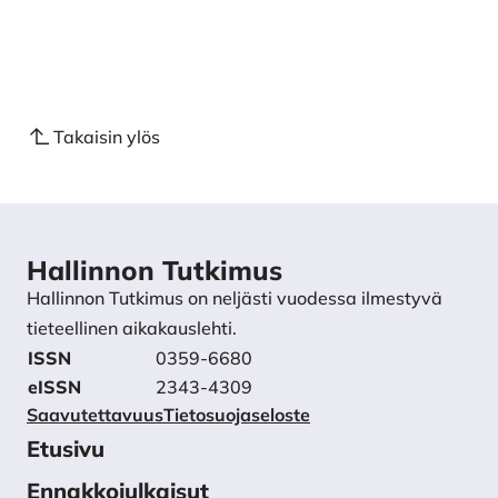
Takaisin ylös
Hallinnon Tutkimus
Hallinnon Tutkimus on neljästi vuodessa ilmestyvä
tieteellinen aikakauslehti.
ISSN
0359-6680
eISSN
2343-4309
Saavutettavuus
Tietosuojaseloste
Etusivu
Ennakkojulkaisut