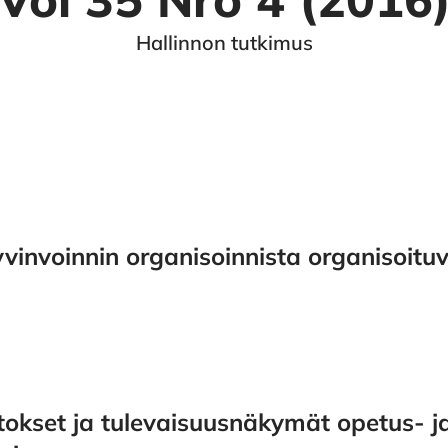
Hallinnon tutkimus
yvinvoinnin organisoinnista organisoitu
tokset ja tulevaisuusnäkymät opetus- j