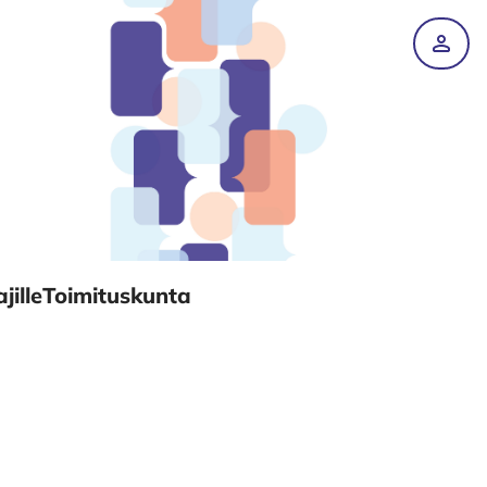
Tili
jille
Toimituskunta
)