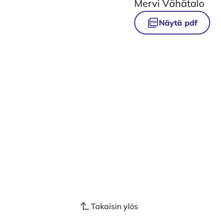
Mervi Vähätalo
Näytä pdf
Takaisin ylös