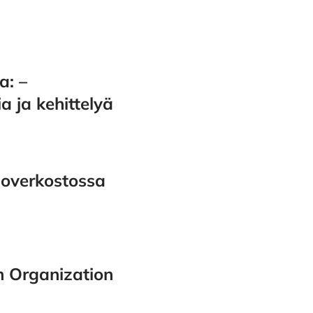
a: –
a ja kehittelyä
tioverkostossa
in Organization