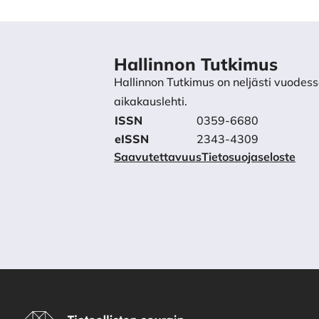
Hallinnon Tutkimus
Hallinnon Tutkimus on neljästi vuodess
aikakauslehti.
ISSN
0359-6680
eISSN
2343-4309
Saavutettavuus
Tietosuojaseloste