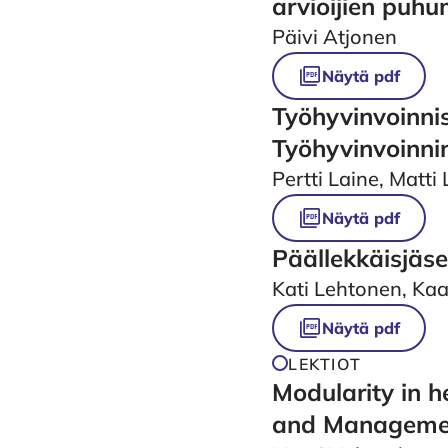
arvioijien puh
Päivi Atjonen
Näytä pdf
Työhyvinvoinnis
Työhyvinvoinnin
Pertti Laine, Matti
Näytä pdf
Päällekkäisjäse
Kati Lehtonen, Kaa
Näytä pdf
LEKTIOT
Modularity in h
and Manageme