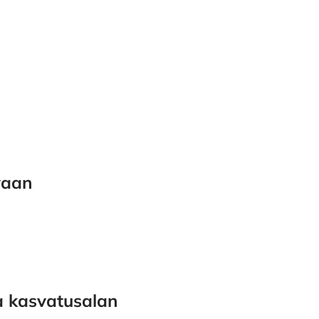
vaan
a kasvatusalan