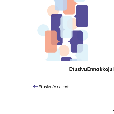
Alkuun
Etusivu
Ennakkojul
Etusivu
/
Arkistot