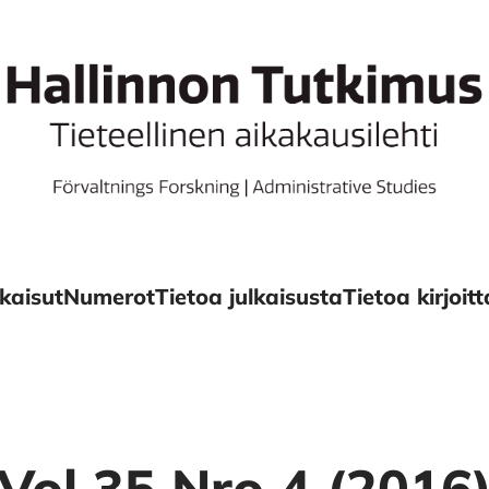
kaisut
Numerot
Tietoa julkaisusta
Tietoa kirjoitta
Vol 35 Nro 4 (2016