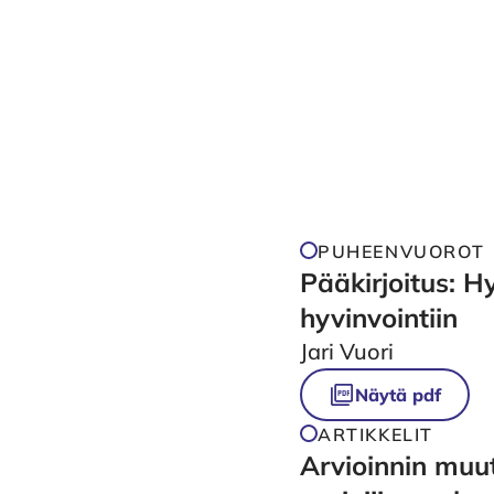
PUHEENVUOROT
Pääkirjoitus: H
hyvinvointiin
Jari Vuori
Näytä pdf
ARTIKKELIT
Arvioinnin muu