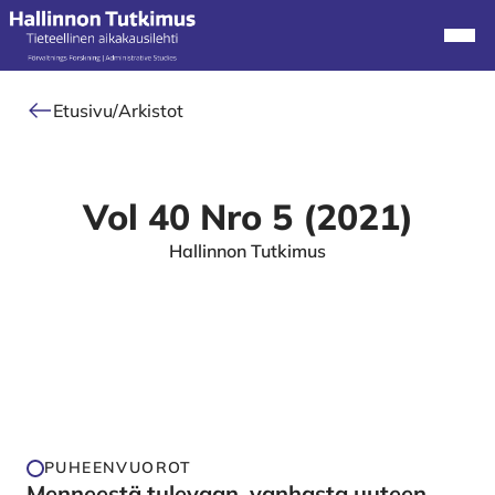
Alkuun
Navi
Etusivu
/
Arkistot
Vol 40 Nro 5 (2021)
Hallinnon Tutkimus
PUHEENVUOROT
Menneestä tulevaan, vanhasta uuteen