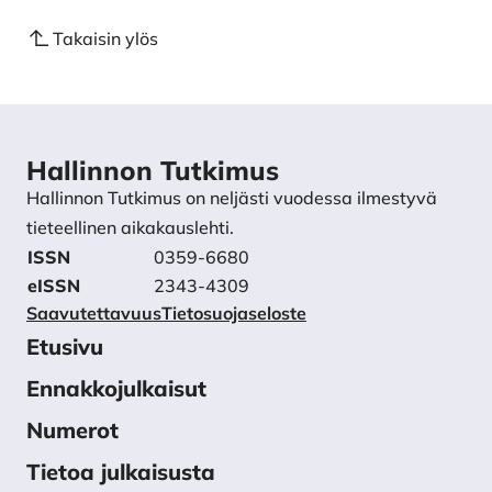
Takaisin ylös
Hallinnon Tutkimus
Hallinnon Tutkimus on neljästi vuodessa ilmestyvä
tieteellinen aikakauslehti.
ISSN
0359-6680
eISSN
2343-4309
Saavutettavuus
Tietosuojaseloste
Etusivu
Ennakkojulkaisut
Numerot
Tietoa julkaisusta