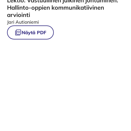
Lektio: Vastuullinen julkinen johtaminen:
Hallinto-oppien kommunikatiivinen
arviointi
Jari Autioniemi
Näytä PDF