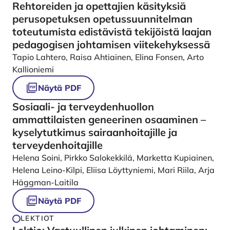
Rehtoreiden ja opettajien käsityksiä
perusopetuksen opetussuunnitelman
toteutumista edistävistä tekijöistä laajan
pedagogisen johtamisen viitekehyksessä
Tapio Lahtero, Raisa Ahtiainen, Elina Fonsen, Arto
Kallioniemi
Näytä PDF
Sosiaali- ja terveydenhuollon
ammattilaisten geneerinen osaaminen –
kyselytutkimus sairaanhoitajille ja
terveydenhoitajille
Helena Soini, Pirkko Salokekkilä, Marketta Kupiainen,
Helena Leino-Kilpi, Eliisa Löyttyniemi, Mari Riila, Arja
Häggman-Laitila
Näytä PDF
LEKTIOT