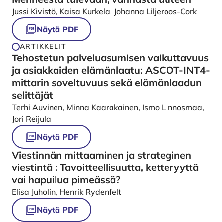
Jussi Kivistö, Kaisa Kurkela, Johanna Liljeroos-Cork
Näytä PDF
ARTIKKELIT
Tehostetun palveluasumisen vaikuttavuus
ja asiakkaiden elämänlaatu: ASCOT-INT4-
mittarin soveltuvuus sekä elämänlaadun
selittäjät
Terhi Auvinen, Minna Kaarakainen, Ismo Linnosmaa,
Jori Reijula
Näytä PDF
Viestinnän mittaaminen ja strateginen
viestintä : Tavoitteellisuutta, ketteryyttä
vai hapuilua pimeässä?
Elisa Juholin, Henrik Rydenfelt
Näytä PDF