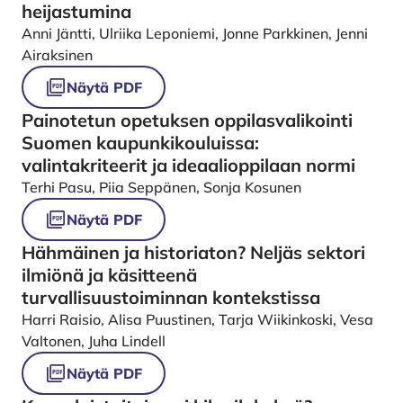
heijastumina
Anni Jäntti, Ulriika Leponiemi, Jonne Parkkinen, Jenni
Airaksinen
Näytä PDF
Painotetun opetuksen oppilasvalikointi
Suomen kaupunkikouluissa:
valintakriteerit ja ideaalioppilaan normi
Terhi Pasu, Piia Seppänen, Sonja Kosunen
Näytä PDF
Hähmäinen ja historiaton? Neljäs sektori
ilmiönä ja käsitteenä
turvallisuustoiminnan kontekstissa
Harri Raisio, Alisa Puustinen, Tarja Wiikinkoski, Vesa
Valtonen, Juha Lindell
Näytä PDF