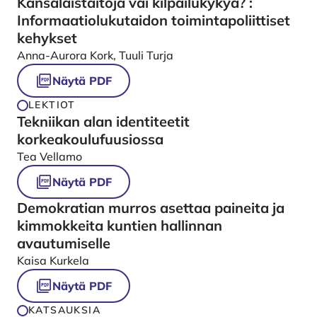
Kansalaistaitoja vai kilpailukykyä? :
Informaatiolukutaidon toimintapoliittiset
kehykset
Anna-Aurora Kork, Tuuli Turja
Näytä PDF
LEKTIOT
Tekniikan alan identiteetit
korkeakoulufuusiossa
Tea Vellamo
Näytä PDF
Demokratian murros asettaa paineita ja
kimmokkeita kuntien hallinnan
avautumiselle
Kaisa Kurkela
Näytä PDF
KATSAUKSIA