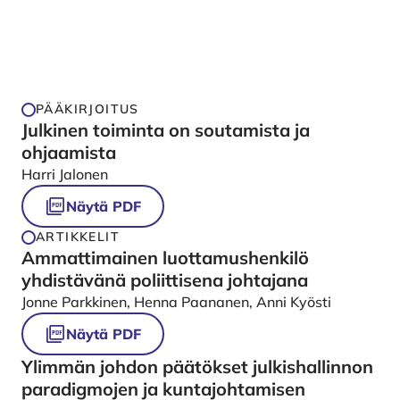
PÄÄKIRJOITUS
Julkinen toiminta on soutamista ja
ohjaamista
Harri Jalonen
Näytä PDF
ARTIKKELIT
Ammattimainen luottamushenkilö
yhdistävänä poliittisena johtajana
Jonne Parkkinen, Henna Paananen, Anni Kyösti
Näytä PDF
Ylimmän johdon päätökset julkishallinnon
paradigmojen ja kuntajohtamisen