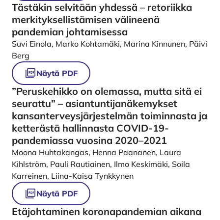
Tästäkin selvitään yhdessä – retoriikka
merkityksellistämisen välineenä
pandemian johtamisessa
Suvi Einola, Marko Kohtamäki, Marina Kinnunen, Päivi
Berg
Näytä PDF
”Peruskehikko on olemassa, mutta sitä ei
seurattu” – asiantuntijanäkemykset
kansanterveysjärjestelmän toiminnasta ja
ketterästä hallinnasta COVID-19-
pandemiassa vuosina 2020–2021
Moona Huhtakangas, Henna Paananen, Laura
Kihlström, Pauli Rautiainen, Ilmo Keskimäki, Soila
Karreinen, Liina-Kaisa Tynkkynen
Näytä PDF
Etäjohtaminen koronapandemian aikana