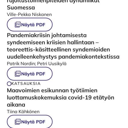
rajoitustoimenpiteiden dynamiikat
Suomessa
Ville-Pekka Niskanen
Näytä PDF
Pandemiakriisin johtamisesta
syndeemiseen kriisien hallintaan –
teoreettis-käsitteellinen syndemioiden
uudelleenkehystys pandemiakontekstissa
Patrik Nordin; Petri Uusikylä
Näytä PDF
KATSAUKSIA
Maavoimien esikunnan työtiimien
luottamuskokemuksia covid-19 etätyön
aikana
Tiina Kähkönen
Näytä PDF