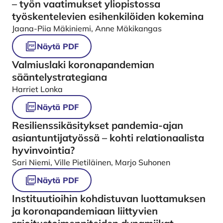
– työn vaatimukset yliopistossa
työskentelevien esihenkilöiden kokemina
Jaana-Piia Mäkiniemi, Anne Mäkikangas
Näytä PDF
Valmiuslaki koronapandemian
sääntelystrategiana
Harriet Lonka
Näytä PDF
Resilienssikäsitykset pandemia-ajan
asiantuntijatyössä – kohti relationaalista
hyvinvointia?
Sari Niemi, Ville Pietiläinen, Marjo Suhonen
Näytä PDF
Instituutioihin kohdistuvan luottamuksen
ja koronapandemiaan liittyvien