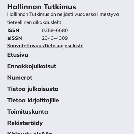
Hallinnon Tutkimus
Hallinnon Tutkimus on neljästi vuodessa ilmestyvä
tieteellinen aikakauslehti.
ISSN
0359-6680
eISSN
2343-4309
Saavutettavuus
Tietosuojaseloste
Etusivu
Ennakkojulkaisut
Numerot
Tietoa julkaisusta
Tietoa kirjoittajille
Toimituskunta
Rekisteröidy