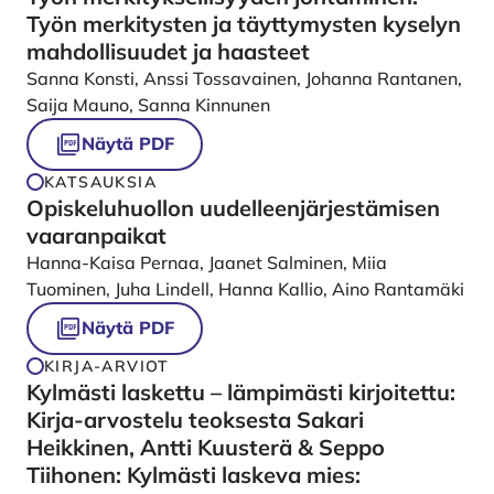
Työn merkitysten ja täyttymysten kyselyn
mahdollisuudet ja haasteet
Sanna Konsti, Anssi Tossavainen, Johanna Rantanen,
Saija Mauno, Sanna Kinnunen
Näytä PDF
KATSAUKSIA
Opiskeluhuollon uudelleenjärjestämisen
vaaranpaikat
Hanna-Kaisa Pernaa, Jaanet Salminen, Miia
Tuominen, Juha Lindell, Hanna Kallio, Aino Rantamäki
Näytä PDF
KIRJA-ARVIOT
Kylmästi laskettu – lämpimästi kirjoitettu:
Kirja-arvostelu teoksesta Sakari
Heikkinen, Antti Kuusterä & Seppo
Tiihonen: Kylmästi laskeva mies: