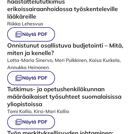
haastattelututkimus
erikoissairaanhoidossa työskenteleville
lääkäreille
Riikka Lehesvuo
Näytä PDF
Onnistunut osallistuva budjetointi – Mitä,
miten ja kenelle?
Lotta-Maria Sinervo, Meri Pulkkinen, Kaisa Kurkela,
Annukka Heinonen
Näytä PDF
Tutkimus- ja opetushenkilökunnan
määräaikaiset työsuhteet suomalaisissa
yliopistoissa
Tomi Kallio, Kirsi-Mari Kallio
Näytä PDF
Työn merkityksellisyyden johtaminen: