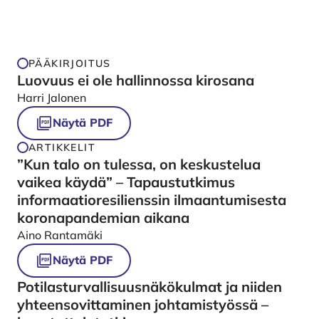
PÄÄKIRJOITUS
Luovuus ei ole hallinnossa kirosana
Harri Jalonen
Näytä PDF
ARTIKKELIT
”Kun talo on tulessa, on keskustelua
vaikea käydä” – Tapaustutkimus
informaatioresilienssin ilmaantumisesta
koronapandemian aikana
Aino Rantamäki
Näytä PDF
Potilasturvallisuusnäkökulmat ja niiden
yhteensovittaminen johtamistyössä –