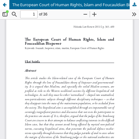
The European Court of Human Rights, Islam and Foucauldian Biopower
Palvelua ylläpitää
Tieteellisten seurain valtuuskunta
.