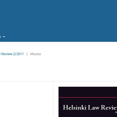
a
aw Review 2/2011
/
Muuta