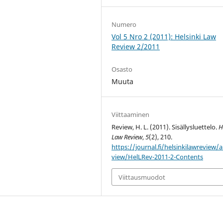
Numero
Vol 5 Nro 2 (2011): Helsinki Law
Review 2/2011
Osasto
Muuta
Viittaaminen
Review, H. L. (2011). Sisällysluettelo.
H
Law Review
,
5
(2), 210.
https://journal.fi/helsinkilawreview/ar
view/HelLRev-2011-2-Contents
Viittausmuodot