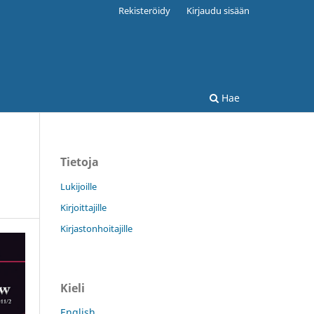
Rekisteröidy
Kirjaudu sisään
Hae
Tietoja
Lukijoille
Kirjoittajille
Kirjastonhoitajille
Kieli
English