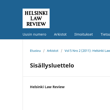
Uusin numero
Arkistot
Ilmoitukset
Tieto
Etusivu
/
Arkistot
/
Vol 5 Nro 2 (2011): Helsinki L
Sisällysluettelo
Helsinki Law Review