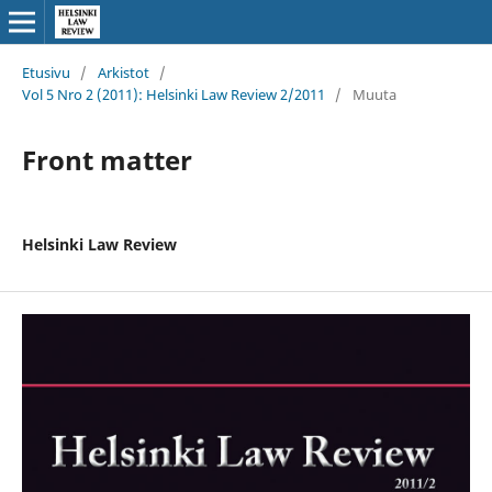
Etusivu
/
Arkistot
/
Vol 5 Nro 2 (2011): Helsinki Law Review 2/2011
/
Muuta
Front matter
Helsinki Law Review