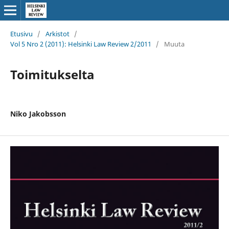
Etusivu
/
Arkistot
/
Vol 5 Nro 2 (2011): Helsinki Law Review 2/2011
/
Muuta
Toimitukselta
Niko Jakobsson