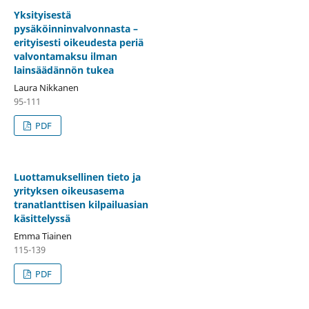
Yksityisestä
pysäköinninvalvonnasta –
erityisesti oikeudesta periä
valvontamaksu ilman
lainsäädännön tukea
Laura Nikkanen
95-111
PDF
Luottamuksellinen tieto ja
yrityksen oikeusasema
tranatlanttisen kilpailuasian
käsittelyssä
Emma Tiainen
115-139
PDF