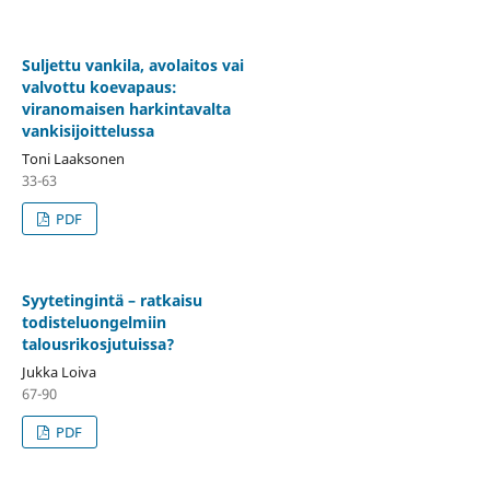
Suljettu vankila, avolaitos vai
valvottu koevapaus:
viranomaisen harkintavalta
vankisijoittelussa
Toni Laaksonen
33-63
PDF
Syytetingintä – ratkaisu
todisteluongelmiin
talousrikosjutuissa?
Jukka Loiva
67-90
PDF