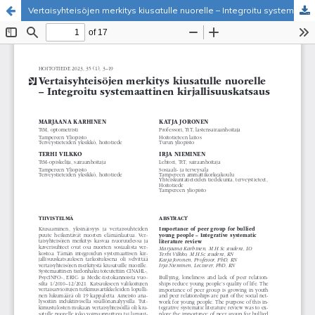
Vertaisyhteisöjen merkitys kiusatulle nuorelle – Integroitu systemaattinen kirjallisuuskatsaus
Palvelua ylläpitää
Tieteellisten seurain valtuuskunta
.