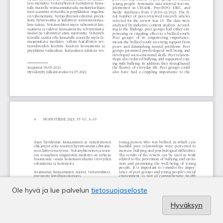
Ole hyvä ja lue palvelun
tietosuojaseloste
Hyväksyn