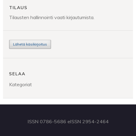
TILAUS
Tilausten hallinnointi vaati kirjautumista.
Lähetä käsikirjoitus
SELAA
Kategoriat
ISSN 0786-5686 eISSN 2954-2464