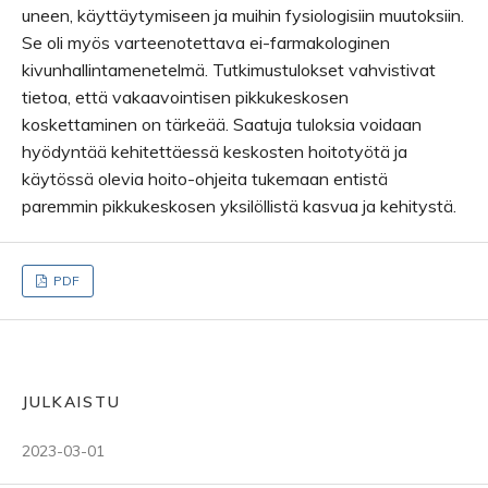
uneen, käyttäytymiseen ja muihin fysiologisiin muutoksiin.
Se oli myös varteenotettava ei-farmakologinen
kivunhallintamenetelmä. Tutkimustulokset vahvistivat
tietoa, että vakaavointisen pikkukeskosen
koskettaminen on tärkeää. Saatuja tuloksia voidaan
hyödyntää kehitettäessä keskosten hoitotyötä ja
käytössä olevia hoito-ohjeita tukemaan entistä
paremmin pikkukeskosen yksilöllistä kasvua ja kehitystä.
PDF
JULKAISTU
2023-03-01