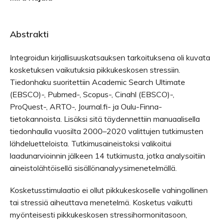
Abstrakti
Integroidun kirjallisuuskatsauksen tarkoituksena oli kuvata
kosketuksen vaikutuksia pikkukeskosen stressiin.
Tiedonhaku suoritettiin Academic Search Ultimate
(EBSCO)-, Pubmed-, Scopus-, Cinahl (EBSCO)-,
ProQuest-, ARTO-, Journal.fi- ja Oulu-Finna-
tietokannoista. Lisäksi sitä täydennettiin manuaalisella
tiedonhaulla vuosilta 2000–2020 valittujen tutkimusten
lähdeluetteloista. Tutkimusaineistoksi valikoitui
laadunarvioinnin jälkeen 14 tutkimusta, jotka analysoitiin
aineistolähtöisellä sisällönanalyysimenetelmällä.
Kosketusstimulaatio ei ollut pikkukeskoselle vahingollinen
tai stressiä aiheuttava menetelmä. Kosketus vaikutti
myönteisesti pikkukeskosen stressihormonitasoon,