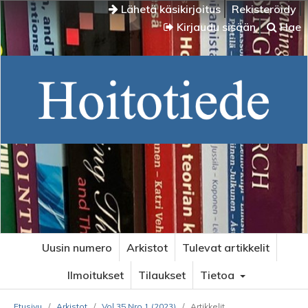
Lähetä käsikirjoitus
Rekisteröidy
Kirjaudu sisään
Hae
Uusin numero
Arkistot
Tulevat artikkelit
Ilmoitukset
Tilaukset
Tietoa
Etusivu
/
Arkistot
/
Vol 35 Nro 1 (2023)
/
Artikkelit