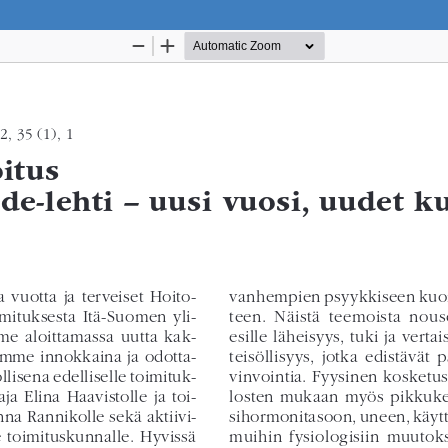
Palvelua ylläpitää
Tieteellisten seurain valtuuskun