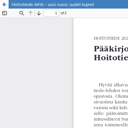
Hoitotiede-lehti – uusi vuosi, uudet kujeet