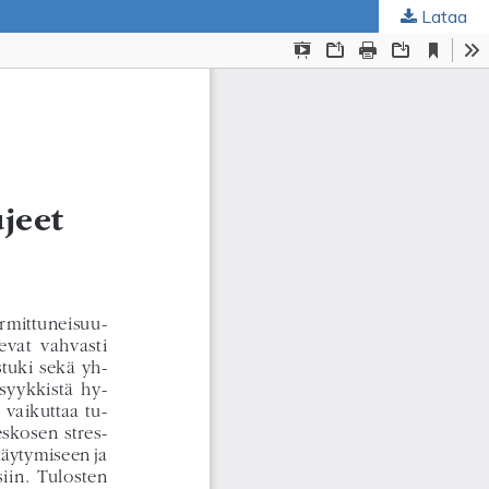
Lataa
ta
.