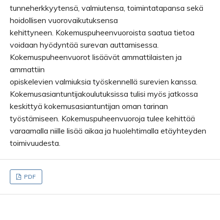
tunneherkkyytensä, valmiutensa, toimintatapansa sekä
hoidollisen vuorovaikutuksensa
kehittyneen. Kokemuspuheenvuoroista saatua tietoa
voidaan hyödyntää surevan auttamisessa.
Kokemuspuheenvuorot lisäävät ammattilaisten ja
ammattiin
opiskelevien valmiuksia työskennellä surevien kanssa.
Kokemusasiantuntijakoulutuksissa tulisi myös jatkossa
keskittyä kokemusasiantuntijan oman tarinan
työstämiseen. Kokemuspuheenvuoroja tulee kehittää
varaamalla niille lisää aikaa ja huolehtimalla etäyhteyden
toimivuudesta.
PDF