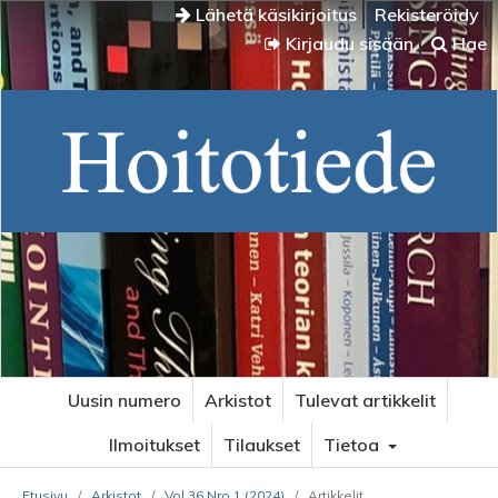
Lähetä käsikirjoitus
Rekisteröidy
Kirjaudu sisään
Hae
Uusin numero
Arkistot
Tulevat artikkelit
Ilmoitukset
Tilaukset
Tietoa
Etusivu
/
Arkistot
/
Vol 36 Nro 1 (2024)
/
Artikkelit