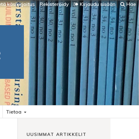
tä käsikirjoitus
Rekisteröidy
Kirjaudu sisään
Hae
Tietoa
UUSIMMAT ARTIKKELIT