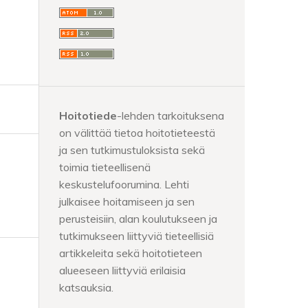
Hoitotiede
-lehden tarkoituksena
on välittää tietoa hoitotieteestä
ja sen tutkimustuloksista sekä
toimia tieteellisenä
keskustelufoorumina. Lehti
julkaisee hoitamiseen ja sen
perusteisiin, alan koulutukseen ja
tutkimukseen liittyviä tieteellisiä
artikkeleita sekä hoitotieteen
alueeseen liittyviä erilaisia
katsauksia.