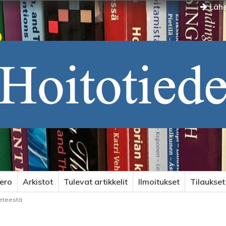
Lähe
ero
Arkistot
Tulevat artikkelit
Ilmoitukset
Tilaukset
ieteestä