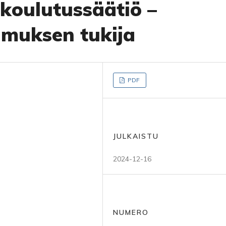
 koulutussäätiö –
imuksen tukija
PDF
JULKAISTU
2024-12-16
NUMERO