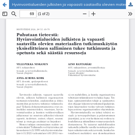
Hyvinvointialueiden julkisten ja vapaasti saatavilla olevien materiaalien tutkimuskäytön yksiselitteinen salliminen tukee tutkimusta ja opetusta sekä säästää resursseja
Palvelua ylläpitää
Tieteellisten seurain valtuuskunta
.