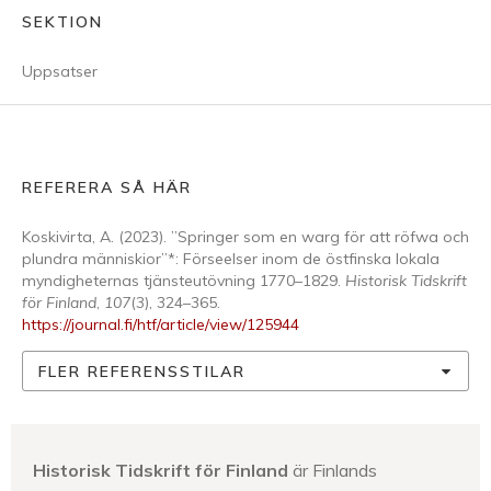
SEKTION
Uppsatser
REFERERA SÅ HÄR
Koskivirta, A. (2023). ”Springer som en warg för att röfwa och
plundra människior”*: Förseelser inom de östfinska lokala
myndigheternas tjänsteutövning 1770–1829.
Historisk Tidskrift
för Finland
,
107
(3), 324–365.
https://journal.fi/htf/article/view/125944
FLER REFERENSSTILAR
Historisk Tidskrift för Finland
är Finlands