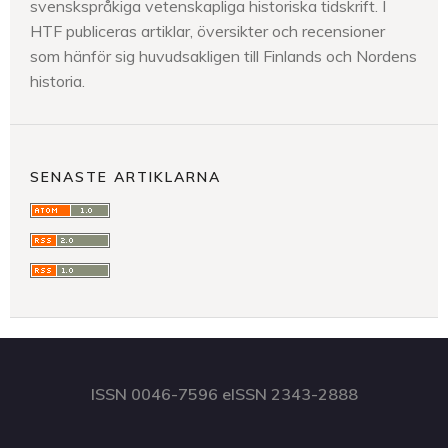
svenskspråkiga vetenskapliga historiska tidskrift. I
HTF publiceras artiklar, översikter och recensioner
som hänför sig huvudsakligen till Finlands och Nordens
historia.
SENASTE ARTIKLARNA
ISSN 0046-7596 eISSN 2343-2888