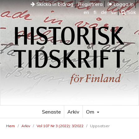
Skicka in bidrag
Registrera
Logga in
en
fi
de
sv
Sök
Senaste
Arkiv
Om
Hem
/
Arkiv
/
Vol 107 Nr 3 (2022): 3/2022
/
Uppsatser