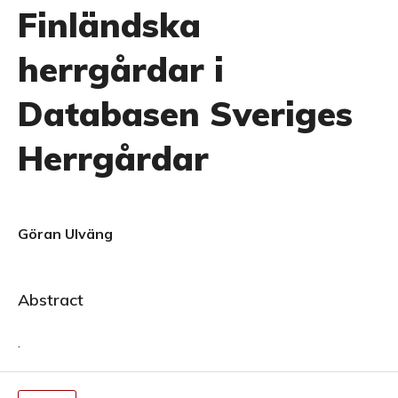
Finländska
herrgårdar i
Databasen Sveriges
Herrgårdar
Göran Ulväng
Abstract
.