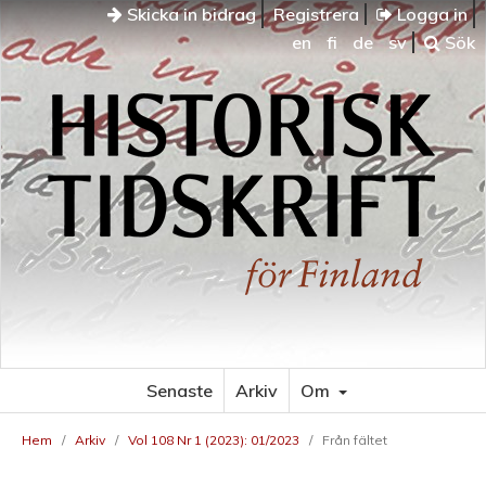
Skicka in bidrag
Registrera
Logga in
en
fi
de
sv
Sök
Senaste
Arkiv
Om
Hem
/
Arkiv
/
Vol 108 Nr 1 (2023): 01/2023
/
Från fältet