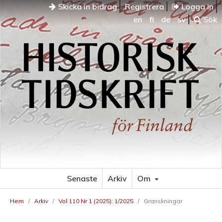
Skicka in bidrag
Registrera
Logga in
en
fi
de
sv
Sök
Senaste
Arkiv
Om
Hem
/
Arkiv
/
Vol 110 Nr 1 (2025): 1/2025
/
Granskningar