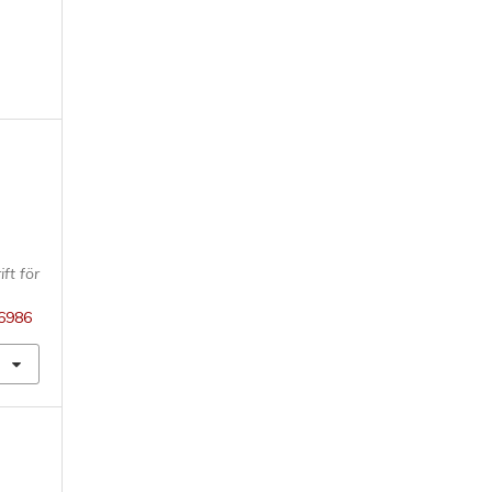
,
ift för
76986