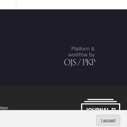
tion
.
I accept