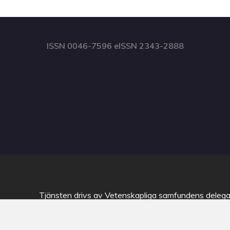
ISSN 0046-7596 eISSN 2343-2888
Tjänsten drivs av
Vetenskapliga samfundens delega