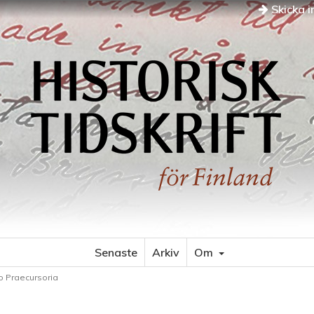
Skicka i
Senaste
Arkiv
Om
o Praecursoria