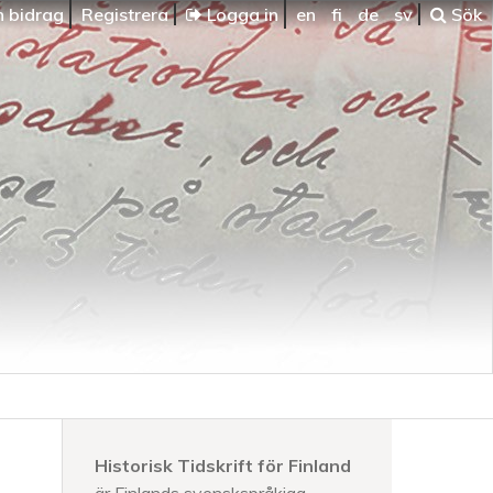
n bidrag
Registrera
Logga in
en
fi
de
sv
Sök
Historisk Tidskrift för Finland