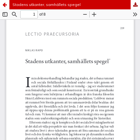
Stadens utkanter, samhällets spegel
Tjänsten drivs av
Vetenskapliga samfundens
delegation
.