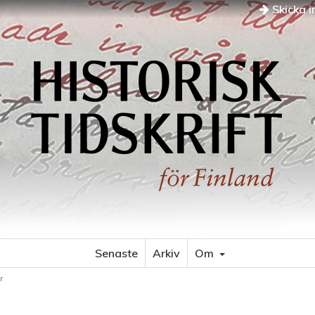
Skicka i
Senaste
Arkiv
Om
r