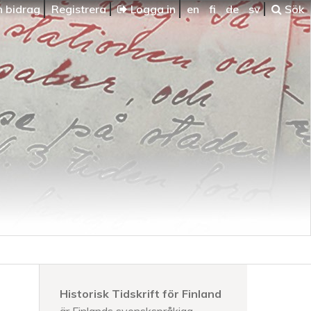
n bidrag
Registrera
Logga in
en
fi
de
sv
Sök
Historisk Tidskrift för Finland