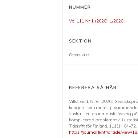
NUMMER
Vol 111 Nr 1 (2026): 1/2026
SEKTION
Översikter
REFERERA SÅ HÄR
Villstrand, N. E. (2026). Svenskspr
kungörelser i muntligt sammandr
finska – en pragmatisk lösning på
komplicerad problematik.
Historis
Tidskrift för Finland
,
111
(1), 64–72.
https://journal.fi/htf/article/view/1