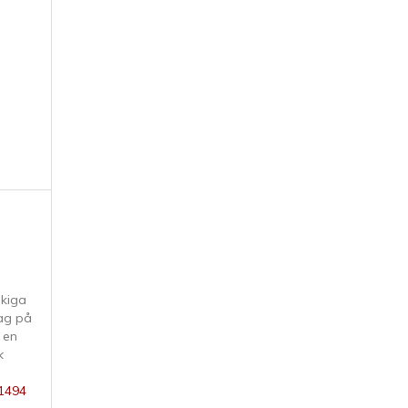
åkiga
ag på
 en
k
81494