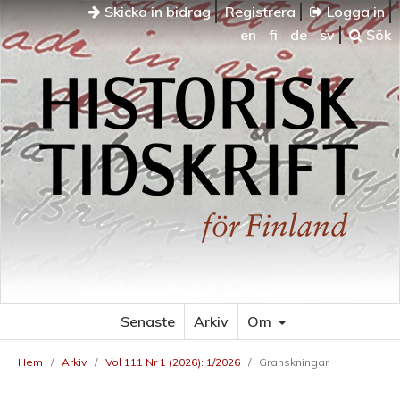
Skicka in bidrag
Registrera
Logga in
en
fi
de
sv
Sök
Senaste
Arkiv
Om
Hem
/
Arkiv
/
Vol 111 Nr 1 (2026): 1/2026
/
Granskningar