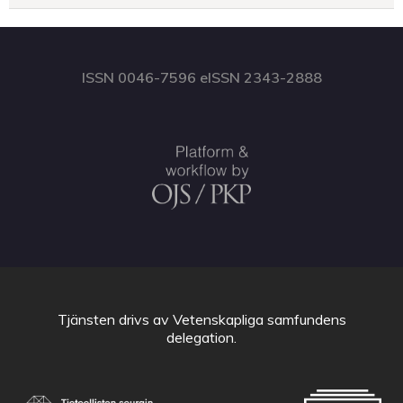
ISSN 0046-7596 eISSN 2343-2888
Tjänsten drivs av
Vetenskapliga samfundens
delegation
.