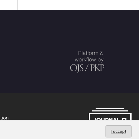
tion
.
I accept