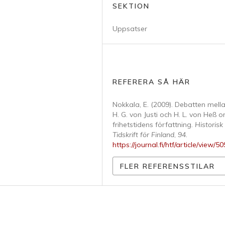
SEKTION
Uppsatser
REFERERA SÅ HÄR
Nokkala, E. (2009). Debatten mella
H. G. von Justi och H. L. von Heß 
frihetstidens författning.
Historisk
Tidskrift för Finland
,
94
.
https://journal.fi/htf/article/view/5
FLER REFERENSSTILAR