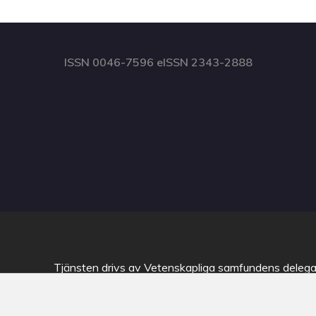
ISSN 0046-7596 eISSN 2343-2888
Tjänsten drivs av
Vetenskapliga samfundens delega