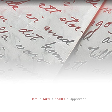
Hem
/
Arkiv
/
1/2009
/
Uppsatser