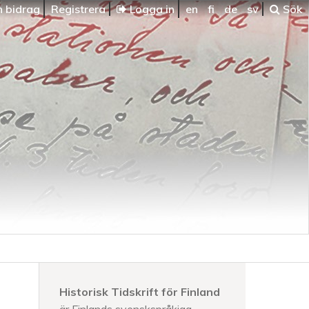
n bidrag
Registrera
Logga in
en
fi
de
sv
Sök
Historisk Tidskrift för Finland