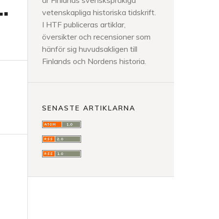
är Finlands svenskspråkiga
.
vetenskapliga historiska tidskrift.
I HTF publiceras artiklar,
översikter och recensioner som
hänför sig huvudsakligen till
Finlands och Nordens historia.
SENASTE ARTIKLARNA