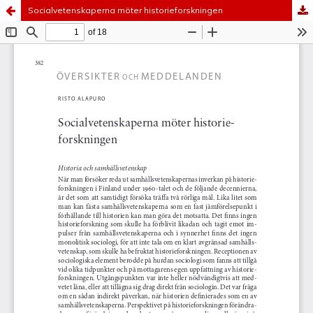
Socialvetenskaperna möter historieforskningen
Tjänsten drivs av
Vetenskapliga samfundens
delegation
.