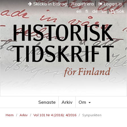
Skicka in bidrag
Registrera
Logga in
en
fi
de
sv
Sök
Senaste
Arkiv
Om
Hem
/
Arkiv
/
Vol 101 Nr 4 (2016): 4/2016
/
Synpunkten