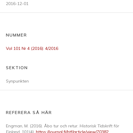
2016-12-01
NUMMER
Vol 101 Nr 4 (2016): 4/2016
SEKTION
Synpunkten
REFERERA SÅ HÄR
Engman, M. (2016). Åbo tur och retur.
Historisk Tidskrift för
Finland
,
101
(4).
https://journal.fi/htf/article/view/70382