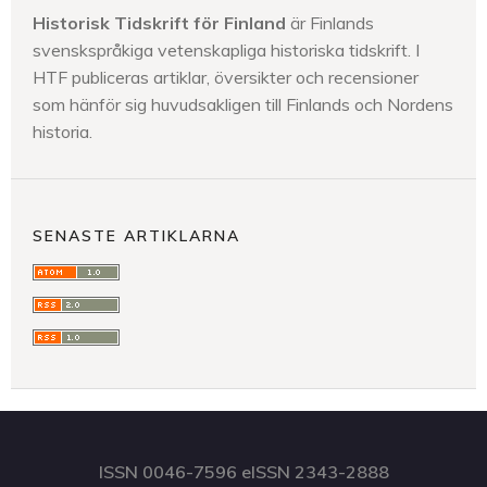
Historisk Tidskrift för Finland
är Finlands
svenskspråkiga vetenskapliga historiska tidskrift. I
HTF publiceras artiklar, översikter och recensioner
som hänför sig huvudsakligen till Finlands och Nordens
historia.
SENASTE ARTIKLARNA
ISSN 0046-7596 eISSN 2343-2888