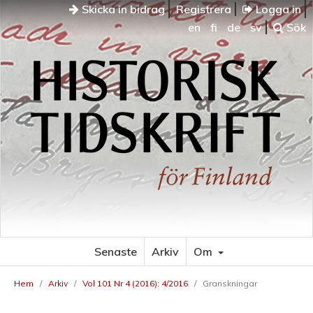
Skicka in bidrag
Registrera
Logga in
en
fi
de
sv
Sök
Senaste
Arkiv
Om
Hem
/
Arkiv
/
Vol 101 Nr 4 (2016): 4/2016
/
Granskningar