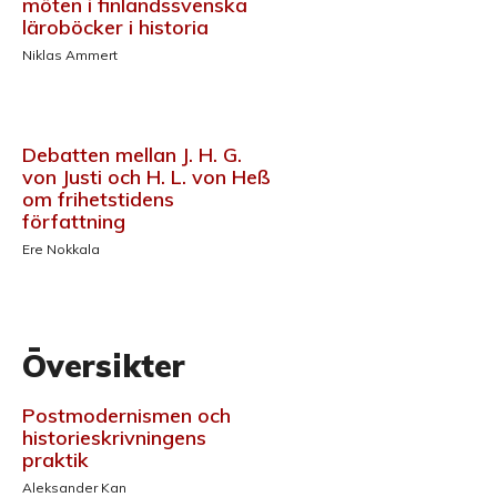
möten i finlandssvenska
läroböcker i historia
Niklas Ammert
Debatten mellan J. H. G.
von Justi och H. L. von Heß
om frihetstidens
författning
Ere Nokkala
Översikter
Postmodernismen och
historieskrivningens
praktik
Aleksander Kan