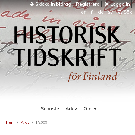
Skicka in bidrag
Registrera
Logga in
en
fi
de
sv
Sök
Senaste
Arkiv
Om
Hem
/
Arkiv
/
1/2009