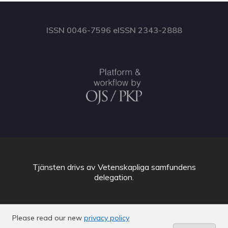
ISSN 0046-7596 eISSN 2343-2888
Tjänsten drivs av
Vetenskapliga samfundens
delegation
.
Please read our new
privacy policy