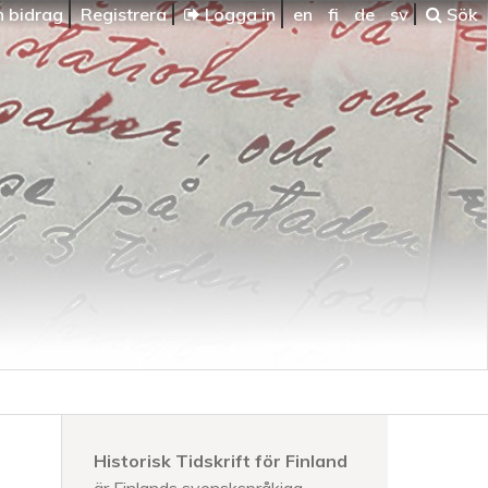
n bidrag
Registrera
Logga in
en
fi
de
sv
Sök
Historisk Tidskrift för Finland