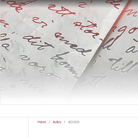
Hem
/
Arkiv
/
4/2003