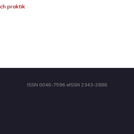
ch praktik
ISSN 0046-7596 eISSN 2343-2888