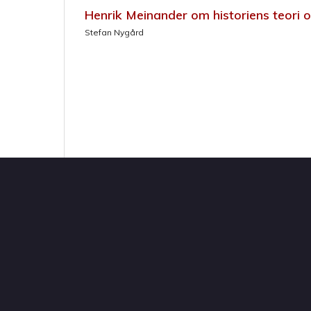
Henrik Meinander om historiens teori o
Stefan Nygård