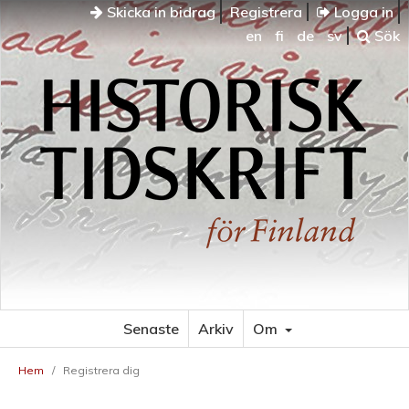
Skicka in bidrag
Registrera
Logga in
en
fi
de
sv
Sök
Senaste
Arkiv
Om
Hem
/
Registrera dig