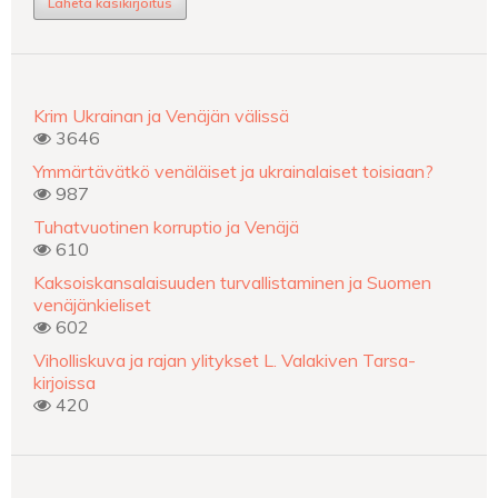
Lähetä käsikirjoitus
Krim Ukrainan ja Venäjän välissä
3646
Ymmärtävätkö venäläiset ja ukrainalaiset toisiaan?
987
Tuhatvuotinen korruptio ja Venäjä
610
Kaksoiskansalaisuuden turvallistaminen ja Suomen
venäjänkieliset
602
Viholliskuva ja rajan ylitykset L. Valakiven Tarsa-
kirjoissa
420