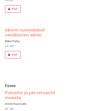
44–61
PDF
Inkerin suomalaiset
venäläisten silmin
Mika Pylsy
62–80
PDF
Essee
Pahasta ja perverssistä
maasta
Anne Kuorsalo
81–88