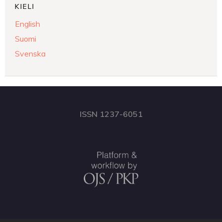
KIELI
English
Suomi
Svenska
ISSN 1237-6051