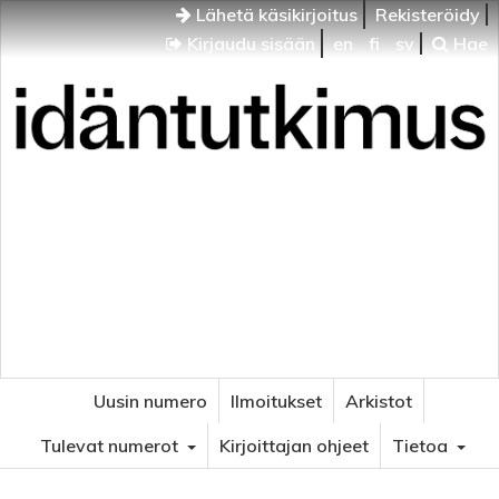
Lähetä käsikirjoitus
Rekisteröidy
Kirjaudu sisään
en
fi
sv
Hae
Idäntutkimus
VENÄJÄN JA ITÄISEN EUROOPAN TUTKIMUKSEN
AIKAKAUSLEHTI
Uusin numero
Ilmoitukset
Arkistot
Tulevat numerot
Kirjoittajan ohjeet
Tietoa