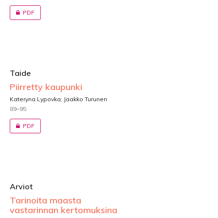
PDF
Taide
Piirretty kaupunki
Kateryna Lypovka; Jaakko Turunen
89–95
PDF
Arviot
Tarinoita maasta
vastarinnan kertomuksina