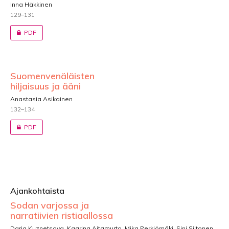
Inna Häkkinen
129–131
PDF
Suomenvenäläisten
hiljaisuus ja ääni
Anastasia Asikainen
132–134
PDF
Ajankohtaista
Sodan varjossa ja
narratiivien ristiaallossa
Daria Kuznetsova, Kaarina Aitamurto, Mika Perkiömäki, Sini Siitonen