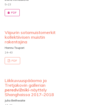
5–23
PDF
Viipurin sotamuistomerkit
kollektiivisen muistin
rakentajina
Hannu Tsupari
24–43
PDF
Liikkuvuuspääoma ja
Tretjakovin gallerian
peredvižniki
-näyttely
Shanghaissa 2017–2018
Julia Bethwaite