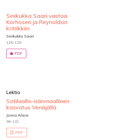
Sinikukka Saari vastaa
Korhosen ja Reynoldsin
kritiikkiin
Sinikukka Saari
126–128
PDF
Lektio
Sotilaallis-isänmaallinen
kasvatus Venäjällä
Jonna Alava
96–101
PDF