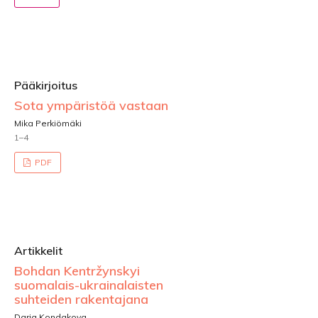
Pääkirjoitus
Sota ympäristöä vastaan
Mika Perkiömäki
1–4
PDF
Artikkelit
Bohdan Kentržynskyi
suomalais-ukrainalaisten
suhteiden rakentajana
Daria Kondakova