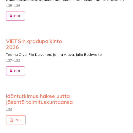
135–136
PDF
VIETSin gradupalkinto
2026
Teemu Oivo, Pia Koivunen, Jonna Alava, Julia Bethwaite
137–138
PDF
Idäntutkimus hakee uutta
jäsentä toimituskuntaansa
139
PDF