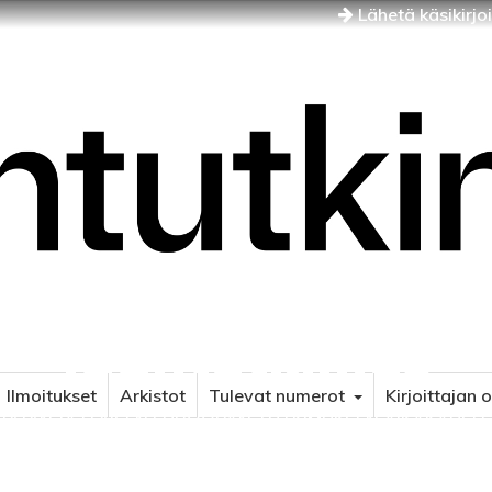
Lähetä käsikirjo
Idäntutkimus
Ilmoitukset
Arkistot
Tulevat numerot
Kirjoittajan 
NÄJÄN JA ITÄISEN EUROOPAN TUTKIMUKSEN AIKAKAUSLE