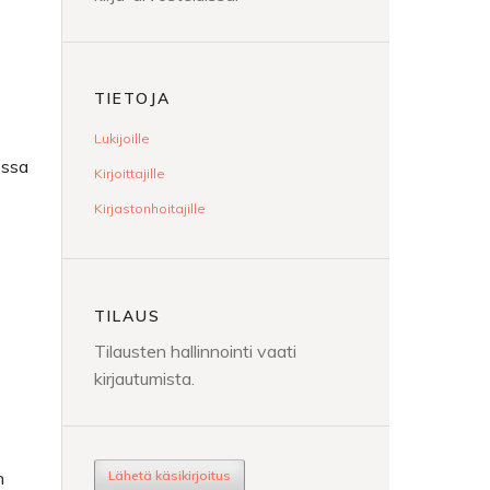
TIETOJA
Lukijoille
essa
Kirjoittajille
Kirjastonhoitajille
TILAUS
Tilausten hallinnointi vaati
kirjautumista.
Lähetä käsikirjoitus
n