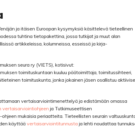
a
äjän ja itäisen Euroopan kysymyksiä käsittelevä tieteellinen
uodessa tuhtina tietopakettina, jossa tutkijat ja muut alan
isissä artikkeleissa, kolumneissa, esseissä ja kirja-
muksen seura ry (VIETS), kotisivut:
imuksen
toimituskuntaan kuuluu päätoimittaja, toimitussihteeri,
eteinen toimituskunta, jonka jokainen jäsen osallistuu aktiivise
dattamaan vertaisarviointimenettelyä ja edistämään omassa
n vertaisarviointiohjeen
ja Tutkimuseettisen
-ohjeen mukaisia periaatteita. Tieteellisten seurain valtuuskunt
den käyttää
vertaisarviointitunnusta
ja lehti noudattaa tunnuk