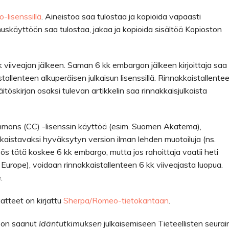
-lisenssillä
. Aineistoa saa tulostaa ja kopioida vapaasti
uskäyttöön saa tulostaa, jakaa ja kopioida sisältöä Kopioston
k viiveajan jälkeen. Saman 6 kk embargon jälkeen kirjoittaja saa
stallenteen alkuperäisen julkaisun lisenssillä. Rinnakkaistallente
äitöskirjan osaksi tulevan artikkelin saa rinnakkaisjulkaista
ommons (CC) -lisenssin käyttöä (esim. Suomen Akatema),
ulkaistavaksi hyväksytyn version ilman lehden muotoiluja (ns.
ös tätä koskee 6 kk embargo, mutta jos rahoittaja vaatii heti
 Europe), voidaan rinnakkaistallenteen 6 kk viiveajasta luopua.
.
atteet on kirjattu
Sherpa/Romeo-tietokantaan
.
y on saanut
Idäntutkimuksen
julkaisemiseen Tieteellisten seurai