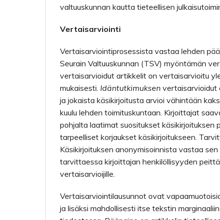
valtuuskunnan kautta tieteellisen julkaisutoimi
Vertaisarviointi
Vertaisarviointiprosessista vastaa lehden pää
Seurain Valtuuskunnan (TSV) myöntämän vertai
vertaisarvioidut artikkelit on vertaisarvioitu 
mukaisesti.
Idäntutkimuksen
vertaisarvioidut 
ja jokaista käsikirjoitusta arvioi vähintään ka
kuulu lehden toimituskuntaan. Kirjoittajat saav
pohjalta laatimat suositukset käsikirjoituksen p
tarpeelliset korjaukset käsikirjoitukseen. Tarv
Käsikirjoituksen anonymisoinnista vastaa sen k
tarvittaessa kirjoittajan henkilöllisyyden pei
vertaisarvioijille.
Vertaisarviointilausunnot ovat vapaamuotoisi
ja lisäksi mahdollisesti itse tekstin marginaali