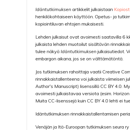
Idäntutkimuksen
artikkelit julkaistaan
Kopiosto
henkilökohtaiseen käyttöön. Opetus- ja tutkim
kopiointiluvan ehtojen mukaisesti.
Lehden julkaisut ovat avoimesti saatavilla 6 k
julkaista lehden muotoilut sisältävän rinnakkai
tulee näkyä
Idäntutkimuksen
julkaisutiedot. V
embargon aikana, jos se on välttämätöntä.
Jos tutkimuksen rahoittaja vaatii Creative C
rinnakkaistallenteena voi julkaista viimeisen j
Author's Manuscript) lisenssillä CC BY 4.0. My
avoimesti julkaistavaa versiota (esim. Horizon
Muita CC-lisenssejä kuin CC BY 4.0 lehti ei tue
Idäntutkimuksen rinnakkaistallentamisen peria
Venäjän ja Itä-Euroopan tutkimuksen seura r