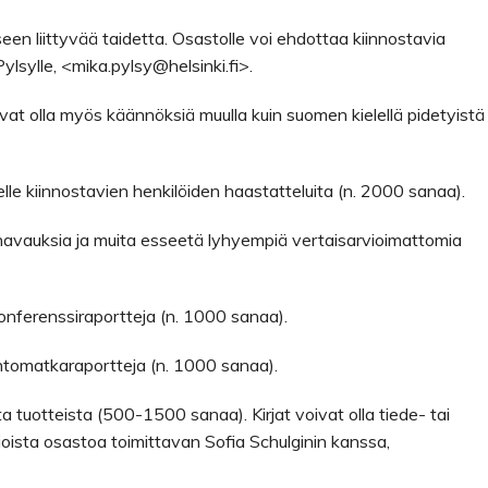
en liittyvää taidetta. Osastolle voi ehdottaa kiinnostavia
 Pylsylle, <mika.pylsy@helsinki.fi>.
oivat olla myös käännöksiä muulla kuin suomen kielellä pidetyistä
lle kiinnostavien henkilöiden haastatteluita (n. 2000 sanaa).
unavauksia ja muita esseetä lyhyempiä vertaisarvioimattomia
nferenssiraportteja (n. 1000 sanaa).
intomatkaraportteja (n. 1000 sanaa).
sta tuotteista (500-1500 sanaa). Kirjat voivat olla tiede- tai
arvioista osastoa toimittavan Sofia Schulginin kanssa,