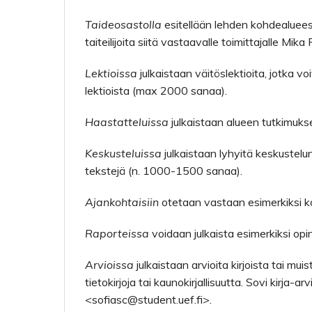
Taideosastolla
esitellään lehden kohdealueese
taiteilijoita siitä vastaavalle toimittajalle Mika
Lektioissa
julkaistaan väitöslektioita, jotka v
lektioista (max 2000 sanaa).
Haastatteluissa
julkaistaan alueen tutkimukse
Keskusteluissa
julkaistaan lyhyitä keskustel
tekstejä (n. 1000-1500 sanaa).
Ajankohtaisiin
otetaan vastaan esimerkiksi ko
Raporteissa
voidaan julkaista esimerkiksi op
Arvioissa
julkaistaan arvioita kirjoista tai mui
tietokirjoja tai kaunokirjallisuutta. Sovi kirja-
<sofiasc@student.uef.fi>.