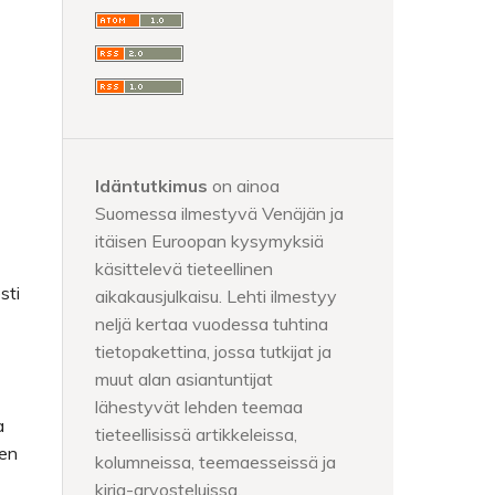
Idäntutkimus
on ainoa
Suomessa ilmestyvä Venäjän ja
itäisen Euroopan kysymyksiä
käsittelevä tieteellinen
sti
aikakausjulkaisu. Lehti ilmestyy
neljä kertaa vuodessa tuhtina
tietopakettina, jossa tutkijat ja
muut alan asiantuntijat
lähestyvät lehden teemaa
a
tieteellisissä artikkeleissa,
sen
kolumneissa, teemaesseissä ja
kirja-arvosteluissa.