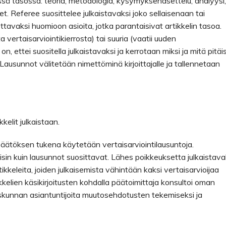
essä tasossa: teoria, metodologia, kysymyksenasettelu, analyysi,
. Referee suosittelee julkaistavaksi joko sellaisenaan tai
tettavaksi huomioon asioita, jotka parantaisivat artikkelin tasoa.
a vertaisarviointikierrosta) tai suuria (vaatii uuden
n, ettei suositella julkaistavaksi ja kerrotaan miksi ja mitä pitäis
n. Lausunnot välitetään nimettöminä kirjoittajalle ja tallennetaan
kelit julkaistaan.
supäätöksen tukena käytetään vertaisarviointilausuntoja.
isin kuin lausunnot suosittavat. Lähes poikkeuksetta julkaistava
ikkeleita, joiden julkaisemista vähintään kaksi vertaisarvioijaa
kkelien käsikirjoitusten kohdalla päätoimittaja konsultoi oman
tuskunnan asiantuntijoita muutosehdotusten tekemiseksi ja