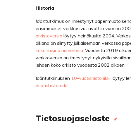
Historia
Idäntutkimus
on ilmestynyt paperimuotoisena
ensimmäiset verkkosivut avattiin vuonna 2004 
arkistoversio
löytyy heinäkuulta 2004. Verkossa
aikana on siirrytty julkaisemaan verkossa pa
kokonaisina numeroina
. Vuodesta 2019 alka
verkkoversio on ilmestynyt nykyisillä sivuilla
lehden koko arkisto vuodesta 2002 alkaen.
Idäntutkimuksen
10-vuotishistoriikki
löytyy le
vuotishistoriikki
.
Tietosuojaseloste