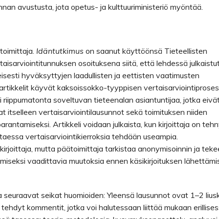
nnan avustusta, jota opetus- ja kulttuuriministeriö myöntää.
toimittaja.
Idäntutkimus
on saanut käyttöönsä Tieteellisten
sarviointitunnuksen osoituksena siitä, että lehdessä julkaistu
yleisesti hyväksyttyjen laadullisten ja eettisten vaatimusten
artikkelit käyvät kaksoissokko-tyyppisen vertaisarviointiproses
ksi riippumatonta soveltuvan tieteenalan asiantuntijaa, jotka eivä
at itselleen vertaisarviointilausunnot sekä toimituksen niiden
arantamiseksi. Artikkeli voidaan julkaista, kun kirjoittaja on teh
ittaessa vertaisarviointikierroksia tehdään useampia.
irjoittaja, mutta päätoimittaja tarkistaa anonymisoinnin ja teke
ttämiseksi vaadittavia muutoksia ennen käsikirjoituksen lähettämi
a seuraavat seikat huomioiden: Yleensä lausunnot ovat 1–2 lius
in tehdyt kommentit, jotka voi halutessaan liittää mukaan erillise