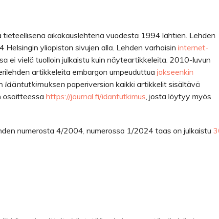
 tieteellisenä aikakauslehtenä vuodesta 1994 lähtien. Lehden
Helsingin yliopiston sivujen alla. Lehden varhaisin
internet-
 ei vielä tuolloin julkaistu kuin näyteartikkeleita. 2010-luvun
perilehden artikkeleita embargon umpeuduttua
jokseenkin
en
Idäntutkimuksen
paperiversion kaikki artikkelit sisältävä
an osoitteessa
https://journal.fi/idantutkimus
, josta löytyy myös
hden numerosta 4/2004, numerossa 1/2024 taas on julkaistu
3