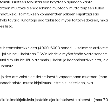
, toimitussihteeri tarkistaa sen käyttäen apunaan kahta
ditaan muutoksia enää lähinnä muotoon, mutta tarpeen tullen
dotuksia. Toimituksen kommenttien jälkeen kirjoittaja saa
yllä tavalla. Kirjoittaja saa tarkistaa myös taittovedoksen, mikäl
ellista.
siä substanssiartikkeleita (4000-6000 sanaa). Useimmat artikkelit
a, jolloin ne julkaistaan TSV:n lehdelle myöntämän vertaisarvioit
la muilla kielillä jo aiemmin julkaistuja käännösartikkeleita, joi
tunnusta.
a, joiden ote vaihtelee tieteellisestä vapaampaan muotoon (max
aaehtoista, mutta kirjallisuusluettelo suositellaan joka
näkökulmakirjoituksia jostakin ajankohtaisesta aiheesta (max 7