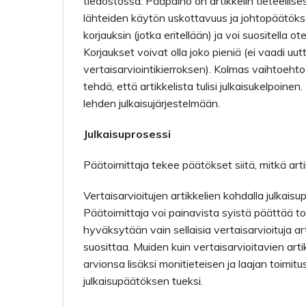
tiedostossa. Pääpaino on artikkelin tieteellis
lähteiden käytön uskottavuus ja johtopäätökset
korjauksin (jotka eritellään) ja voi suositella o
Korjaukset voivat olla joko pieniä (ei vaadi uutt
vertaisarviointikierroksen). Kolmas vaihtoehto o
tehdä, että artikkelista tulisi julkaisukelpoine
lehden julkaisujärjestelmään.
Julkaisuprosessi
Päätoimittaja tekee päätökset siitä, mitkä artik
Vertaisarvioitujen artikkelien kohdalla julkai
Päätoimittaja voi painavista syistä päättää to
hyväksytään vain sellaisia vertaisarvioituja art
suosittaa. Muiden kuin vertaisarvioitavien arti
arvionsa lisäksi monitieteisen ja laajan toimi
julkaisupäätöksen tueksi.