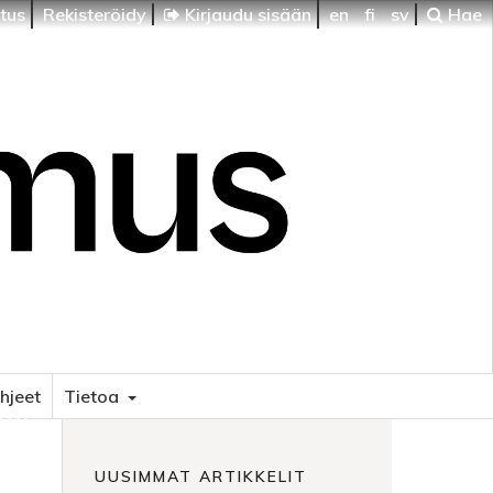
itus
Rekisteröidy
Kirjaudu sisään
en
fi
sv
Hae
ohjeet
Tietoa
HTI
UUSIMMAT ARTIKKELIT