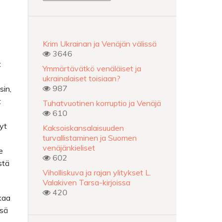
Krim Ukrainan ja Venäjän välissä
3646
t
Ymmärtävätkö venäläiset ja
ukrainalaiset toisiaan?
987
sin,
t
Tuhatvuotinen korruptio ja Venäjä
610
nyt
Kaksoiskansalaisuuden
turvallistaminen ja Suomen
venäjänkieliset
e
602
stä
Viholliskuva ja rajan ylitykset L.
Valakiven Tarsa-kirjoissa
420
kaa
ssä