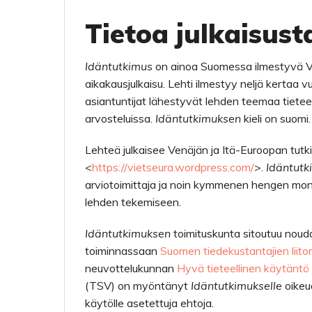
Tietoa julkaisust
Idäntutkimus
on ainoa Suomessa ilmestyvä Ven
aikakausjulkaisu. Lehti ilmestyy neljä kertaa v
asiantuntijat lähestyvät lehden teemaa tieteell
arvosteluissa.
Idäntutkimuksen
kieli on suomi.
Lehteä julkaisee Venäjän ja Itä-Euroopan tutki
<
https://vietseura.wordpress.com/
>.
Idäntutk
arviotoimittaja ja noin kymmenen hengen moniti
lehden tekemiseen.
Idäntutkimuksen
toimituskunta sitoutuu nou
toiminnassaan
Suomen tiedekustantajien liito
neuvottelukunnan
Hyvä tieteellinen käytäntö
(TSV) on myöntänyt
Idäntutkimukselle
oikeu
käytölle asetettuja ehtoja.