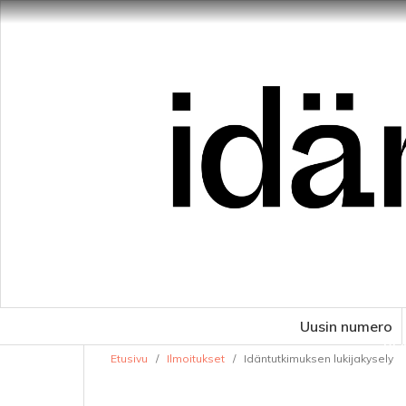
Uusin numero
VE
Etusivu
/
Ilmoitukset
/
Idäntutkimuksen lukijakysely