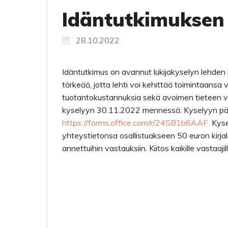
Idäntutkimuksen 
28.10.2022
Idäntutkimus on avannut lukijakyselyn lehden 
tärkeää, jotta lehti voi kehittää toimintaans
tuotantokustannuksia sekä avoimen tieteen v
kyselyyn 30.11.2022 mennessä. Kyselyyn pää
https://forms.office.com/r/24SB1b6AAF
Kysel
yhteystietonsa osallistuakseen 50 euron kirja
annettuihin vastauksiin. Kiitos kaikille vastaajill