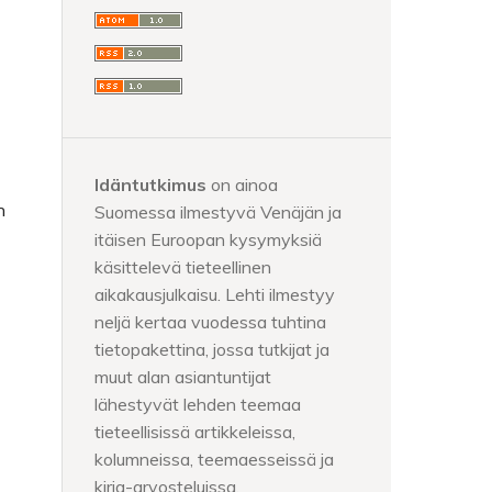
Idäntutkimus
on ainoa
n
Suomessa ilmestyvä Venäjän ja
itäisen Euroopan kysymyksiä
käsittelevä tieteellinen
aikakausjulkaisu. Lehti ilmestyy
neljä kertaa vuodessa tuhtina
tietopakettina, jossa tutkijat ja
muut alan asiantuntijat
lähestyvät lehden teemaa
tieteellisissä artikkeleissa,
kolumneissa, teemaesseissä ja
kirja-arvosteluissa.