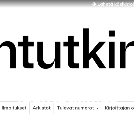
Lähetä käsikirjo
Idäntutkimus
Ilmoitukset
Arkistot
Tulevat numerot
Kirjoittajan 
NÄJÄN JA ITÄISEN EUROOPAN TUTKIMUKSEN AIKAKAUSLE