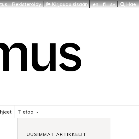
itus
Rekisteröidy
Kirjaudu sisään
en
fi
sv
Hae
ohjeet
Tietoa
HTI
UUSIMMAT ARTIKKELIT