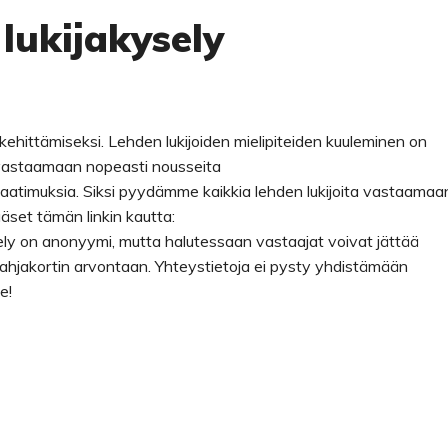
lukijakysely
kehittämiseksi. Lehden lukijoiden mielipiteiden kuuleminen on
a vastaamaan nopeasti nousseita
aatimuksia. Siksi pyydämme kaikkia lehden lukijoita vastaamaa
set tämän linkin kautta:
y on anonyymi, mutta halutessaan vastaajat voivat jättää
lahjakortin arvontaan. Yhteystietoja ei pysty yhdistämään
e!