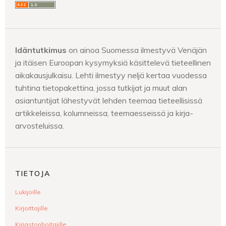
Idäntutkimus
on ainoa Suomessa ilmestyvä Venäjän
ja itäisen Euroopan kysymyksiä käsittelevä tieteellinen
aikakausjulkaisu. Lehti ilmestyy neljä kertaa vuodessa
tuhtina tietopakettina, jossa tutkijat ja muut alan
asiantuntijat lähestyvät lehden teemaa tieteellisissä
artikkeleissa, kolumneissa, teemaesseissä ja kirja-
arvosteluissa.
TIETOJA
Lukijoille
Kirjoittajille
Kirjastonhoitajille