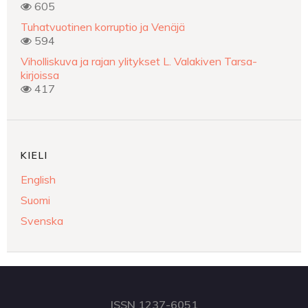
605
Tuhatvuotinen korruptio ja Venäjä
594
Viholliskuva ja rajan ylitykset L. Valakiven Tarsa-
kirjoissa
417
KIELI
English
Suomi
Svenska
ISSN 1237-6051