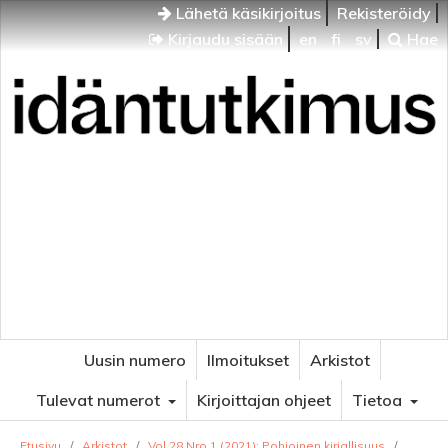
Lähetä käsikirjoitus
Rekisteröidy
Kirjaudu sisään
en
fi
sv
Hae
Idäntutkimus
VENÄJÄN JA ITÄISEN EUROOPAN TUTKIMUKSEN
AIKAKAUSLEHTI
Uusin numero
Ilmoitukset
Arkistot
Tulevat numerot
Kirjoittajan ohjeet
Tietoa
Etusivu
/
Arkistot
/
Vol 28 Nro 1 (2021): Pohjoinen kirjallisuus
/