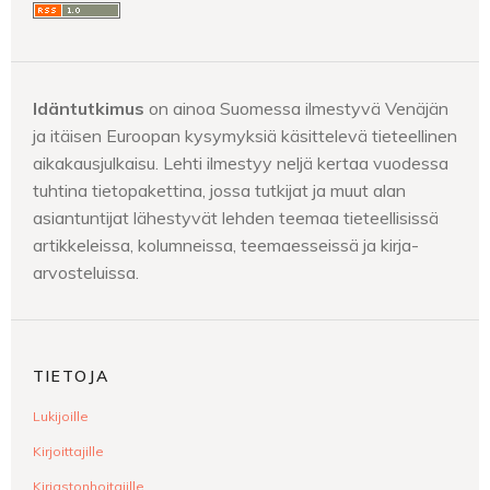
Idäntutkimus
on ainoa Suomessa ilmestyvä Venäjän
ja itäisen Euroopan kysymyksiä käsittelevä tieteellinen
aikakausjulkaisu. Lehti ilmestyy neljä kertaa vuodessa
tuhtina tietopakettina, jossa tutkijat ja muut alan
asiantuntijat lähestyvät lehden teemaa tieteellisissä
artikkeleissa, kolumneissa, teemaesseissä ja kirja-
arvosteluissa.
TIETOJA
Lukijoille
Kirjoittajille
Kirjastonhoitajille