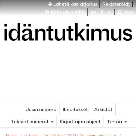
Lähetä käsikirjoitus
Rekisteröidy
Kirjaudu sisään
en
fi
sv
Hae
Idäntutkimus
VENÄJÄN JA ITÄISEN EUROOPAN TUTKIMUKSEN
AIKAKAUSLEHTI
Uusin numero
Ilmoitukset
Arkistot
Tulevat numerot
Kirjoittajan ohjeet
Tietoa
Etusivu
/
Arkistot
/
Vol 28 Nro 1 (2021): Pohjoinen kirjallisuus
/