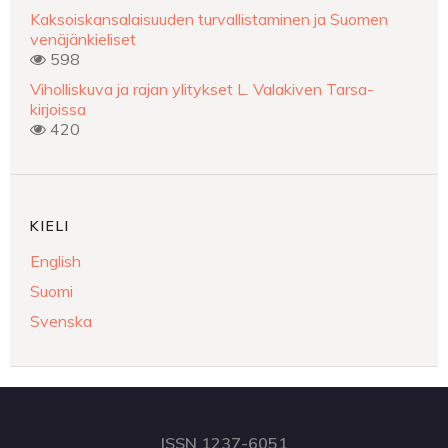
Kaksoiskansalaisuuden turvallistaminen ja Suomen
venäjänkieliset
598
Viholliskuva ja rajan ylitykset L. Valakiven Tarsa-
kirjoissa
420
KIELI
English
Suomi
Svenska
ISSN 1237-6051