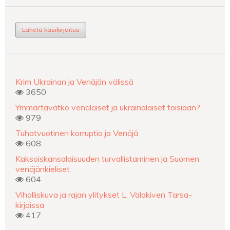
Lähetä käsikirjoitus
Krim Ukrainan ja Venäjän välissä
3650
Ymmärtävätkö venäläiset ja ukrainalaiset toisiaan?
979
Tuhatvuotinen korruptio ja Venäjä
608
Kaksoiskansalaisuuden turvallistaminen ja Suomen
venäjänkieliset
604
Viholliskuva ja rajan ylitykset L. Valakiven Tarsa-
kirjoissa
417