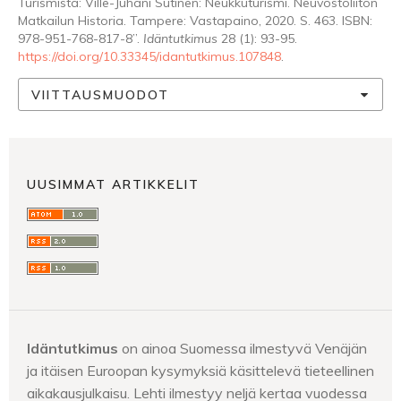
Turismista: Ville-Juhani Sutinen: Neukkuturismi. Neuvostoliiton
Matkailun Historia. Tampere: Vastapaino, 2020. S. 463. ISBN:
978-951-768-817-8”.
Idäntutkimus
28 (1): 93-95.
https://doi.org/10.33345/idantutkimus.107848
.
VIITTAUSMUODOT
UUSIMMAT ARTIKKELIT
Idäntutkimus
on ainoa Suomessa ilmestyvä Venäjän
ja itäisen Euroopan kysymyksiä käsittelevä tieteellinen
aikakausjulkaisu. Lehti ilmestyy neljä kertaa vuodessa