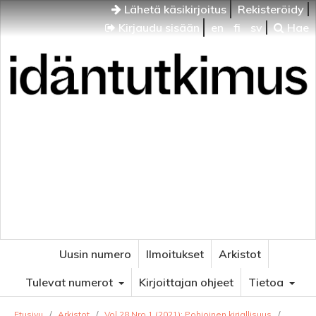
Lähetä käsikirjoitus
Rekisteröidy
Kirjaudu sisään
en
fi
sv
Hae
Idäntutkimus
VENÄJÄN JA ITÄISEN EUROOPAN TUTKIMUKSEN
AIKAKAUSLEHTI
Uusin numero
Ilmoitukset
Arkistot
Tulevat numerot
Kirjoittajan ohjeet
Tietoa
Etusivu
/
Arkistot
/
Vol 28 Nro 1 (2021): Pohjoinen kirjallisuus
/