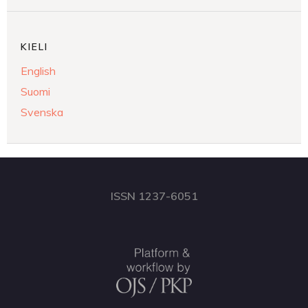
KIELI
English
Suomi
Svenska
ISSN 1237-6051