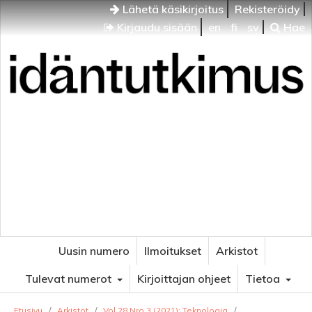
Lähetä käsikirjoitus
Rekisteröidy
Kirjaudu sisään
en
fi
sv
Hae
Idäntutkimus
VENÄJÄN JA ITÄISEN EUROOPAN TUTKIMUKSEN
AIKAKAUSLEHTI
Uusin numero
Ilmoitukset
Arkistot
Tulevat numerot
Kirjoittajan ohjeet
Tietoa
Etusivu
/
Arkistot
/
Vol 28 Nro 3 (2021): Teknologia
/