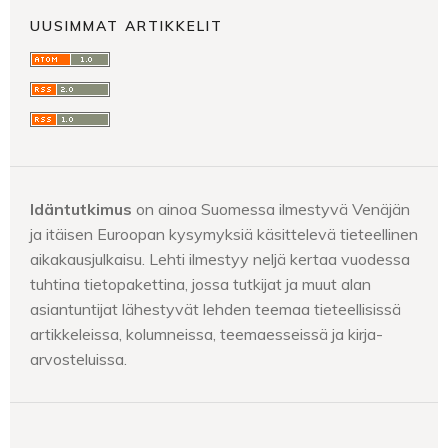
UUSIMMAT ARTIKKELIT
Idäntutkimus
on ainoa Suomessa ilmestyvä Venäjän
ja itäisen Euroopan kysymyksiä käsittelevä tieteellinen
aikakausjulkaisu. Lehti ilmestyy neljä kertaa vuodessa
tuhtina tietopakettina, jossa tutkijat ja muut alan
asiantuntijat lähestyvät lehden teemaa tieteellisissä
artikkeleissa, kolumneissa, teemaesseissä ja kirja-
arvosteluissa.