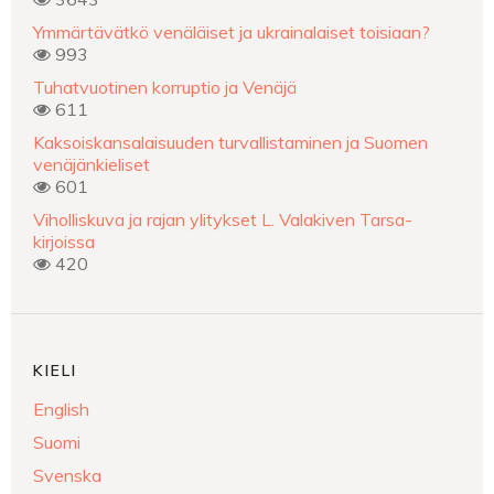
Ymmärtävätkö venäläiset ja ukrainalaiset toisiaan?
993
Tuhatvuotinen korruptio ja Venäjä
611
Kaksoiskansalaisuuden turvallistaminen ja Suomen
venäjänkieliset
601
Viholliskuva ja rajan ylitykset L. Valakiven Tarsa-
kirjoissa
420
KIELI
English
Suomi
Svenska