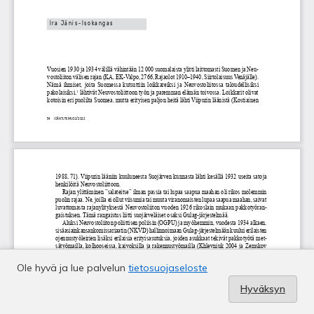
Ole hyvä ja lue palvelun
tietosuojaseloste
Hyväksyn