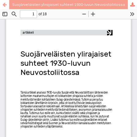
Suojärveläisten ylirajaiset suhteet 1930-luvun Neuvostoliitossa
Palvelua ylläpitää
Tieteellisten seurain valtuuskunta
.