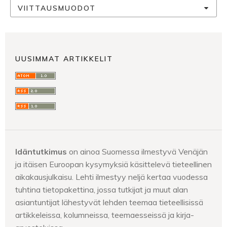
VIITTAUSMUODOT
UUSIMMAT ARTIKKELIT
Idäntutkimus
on ainoa Suomessa ilmestyvä Venäjän
ja itäisen Euroopan kysymyksiä käsittelevä tieteellinen
aikakausjulkaisu. Lehti ilmestyy neljä kertaa vuodessa
tuhtina tietopakettina, jossa tutkijat ja muut alan
asiantuntijat lähestyvät lehden teemaa tieteellisissä
artikkeleissa, kolumneissa, teemaesseissä ja kirja-