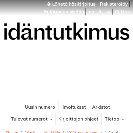
Lähetä käsikirjoitus
Rekisteröidy
Kirjaudu sisään
en
fi
sv
Hae
Idäntutkimus
VENÄJÄN JA ITÄISEN EUROOPAN TUTKIMUKSEN
AIKAKAUSLEHTI
Uusin numero
Ilmoitukset
Arkistot
Tulevat numerot
Kirjoittajan ohjeet
Tietoa
Etusivu
/
Arkistot
/
Vol 29 Nro 1 (2022): Vapaa teema
/
Arviot