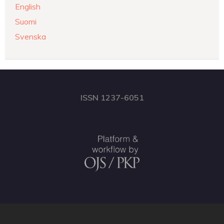
English
Suomi
Svenska
ISSN 1237-6051