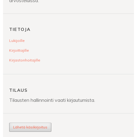
arvosteluissa.
TIETOJA
Lukijoille
Kirjoittajille
Kirjastonhoitajille
TILAUS
Tilausten hallinnointi vaati kirjautumista.
Lähetä käsikirjoitus