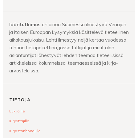
Idäntutkimus
on ainoa Suomessa ilmestyvä Venäjän
ja itäisen Euroopan kysymyksiä käsittelevä tieteellinen
aikakausjulkaisu. Lehti ilmestyy neljä kertaa vuodessa
tuhtina tietopakettina, jossa tutkijat ja muut alan
asiantuntijat lähestyvät lehden teemaa tieteellisissä
artikkeleissa, kolumneissa, teemaesseissä ja kirja-
arvosteluissa.
TIETOJA
Lukijoille
Kirjoittajille
Kirjastonhoitajille