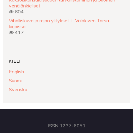
venäjänkieliset
604
Viholliskuva ja rajan ylitykset L. Valakiven Tarsa-
kirjoissa
417
KIELI
English
Suomi
Svenska
ISSN 1237-6051