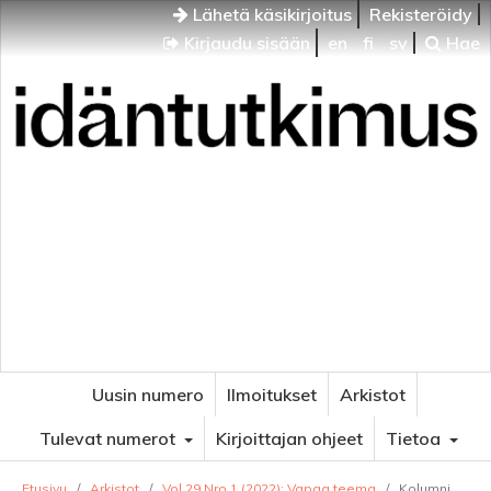
Lähetä käsikirjoitus
Rekisteröidy
Kirjaudu sisään
en
fi
sv
Hae
Idäntutkimus
VENÄJÄN JA ITÄISEN EUROOPAN TUTKIMUKSEN
AIKAKAUSLEHTI
Uusin numero
Ilmoitukset
Arkistot
Tulevat numerot
Kirjoittajan ohjeet
Tietoa
Etusivu
/
Arkistot
/
Vol 29 Nro 1 (2022): Vapaa teema
/
Kolumni