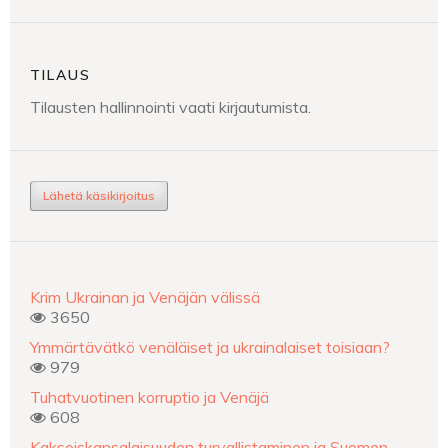
TILAUS
Tilausten hallinnointi vaati kirjautumista.
Lähetä käsikirjoitus
Krim Ukrainan ja Venäjän välissä
3650
Ymmärtävätkö venäläiset ja ukrainalaiset toisiaan?
979
Tuhatvuotinen korruptio ja Venäjä
608
Kaksoiskansalaisuuden turvallistaminen ja Suomen