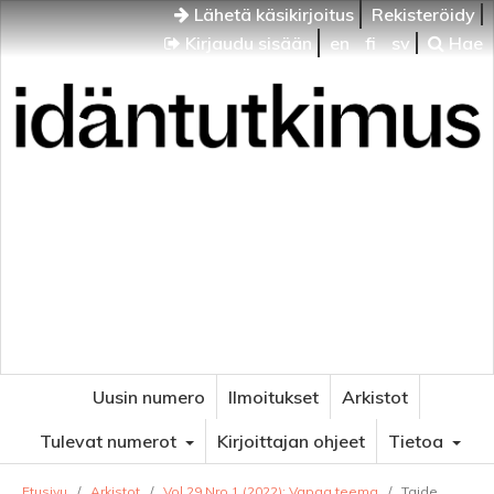
Lähetä käsikirjoitus
Rekisteröidy
Kirjaudu sisään
en
fi
sv
Hae
Idäntutkimus
VENÄJÄN JA ITÄISEN EUROOPAN TUTKIMUKSEN
AIKAKAUSLEHTI
Uusin numero
Ilmoitukset
Arkistot
Tulevat numerot
Kirjoittajan ohjeet
Tietoa
Etusivu
/
Arkistot
/
Vol 29 Nro 1 (2022): Vapaa teema
/
Taide