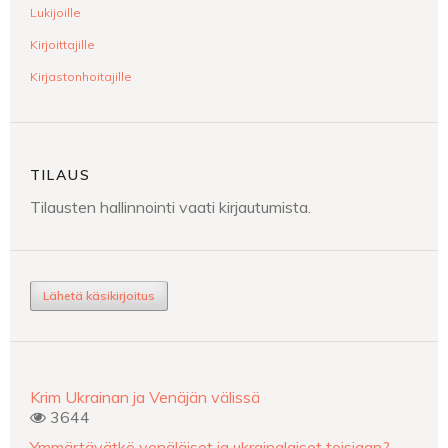
Lukijoille
Kirjoittajille
Kirjastonhoitajille
TILAUS
Tilausten hallinnointi vaati kirjautumista.
Lähetä käsikirjoitus
Krim Ukrainan ja Venäjän välissä
3644
Ymmärtävätkö venäläiset ja ukrainalaiset toisiaan?