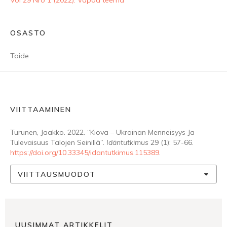
Vol 29 Nro 1 (2022): Vapaa teema
OSASTO
Taide
VIITTAAMINEN
Turunen, Jaakko. 2022. “Kiova – Ukrainan Menneisyys Ja
Tulevaisuus Talojen Seinillä”.
Idäntutkimus
29 (1): 57-66.
https://doi.org/10.33345/idantutkimus.115389
.
VIITTAUSMUODOT
UUSIMMAT ARTIKKELIT