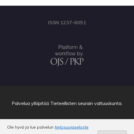
ISSN 1237-6051
Palvelua ylläpitää
Tieteellisten seurain valtuuskunta
.
Ole hyvä ja lue palvelun
tietosuojaseloste