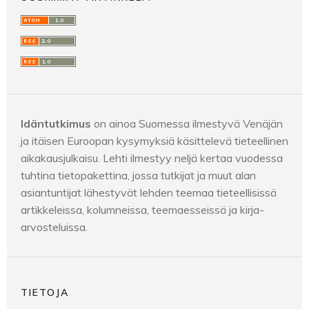
Idäntutkimus
on ainoa Suomessa ilmestyvä Venäjän
ja itäisen Euroopan kysymyksiä käsittelevä tieteellinen
aikakausjulkaisu. Lehti ilmestyy neljä kertaa vuodessa
tuhtina tietopakettina, jossa tutkijat ja muut alan
asiantuntijat lähestyvät lehden teemaa tieteellisissä
artikkeleissa, kolumneissa, teemaesseissä ja kirja-
arvosteluissa.
TIETOJA