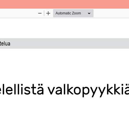
Palvelua ylläpitää
Tieteellisten seurain valtuuskun