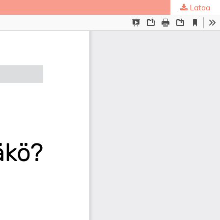
Lataa
ta
.