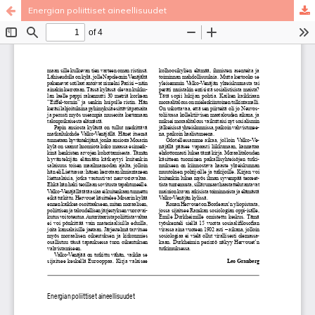
Energian poliittiset aineellisuudet
Palvelua ylläpitää
Tieteellisten seurain valtuuskunta
.