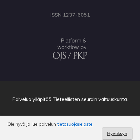
ISSN 1237-6051
Palvelua ylläpitää
Tieteellisten seurain valtuuskunta
.
Ole hyvä ja lue palvelun
tietosuojaseloste
Hyväksyn