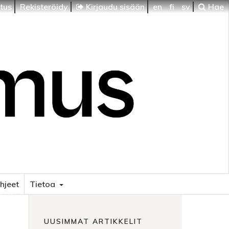
itus
Rekisteröidy
Kirjaudu sisään
en
fi
sv
Hae
ohjeet
Tietoa
HTI
UUSIMMAT ARTIKKELIT