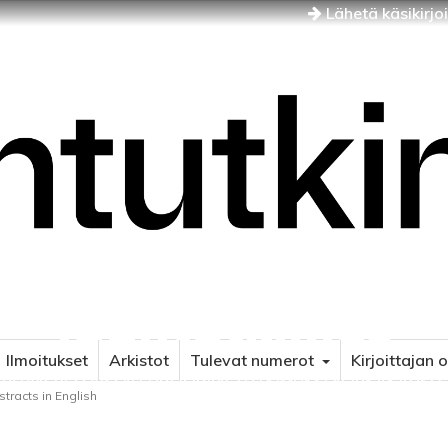
Lähetä käsikirjo
Idäntutkimus
Ilmoitukset
Arkistot
Tulevat numerot
Kirjoittajan 
NÄJÄN JA ITÄISEN EUROOPAN TUTKIMUKSEN AIKAKAUSLE
tracts in English