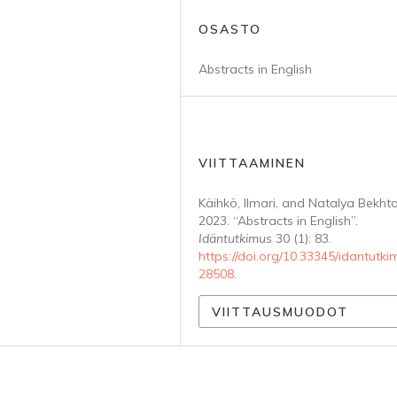
OSASTO
Abstracts in English
VIITTAAMINEN
Käihkö, Ilmari, and Natalya Bekhta
2023. “Abstracts in English”.
Idäntutkimus
30 (1): 83.
https://doi.org/10.33345/idantutki
28508
.
VIITTAUSMUODOT