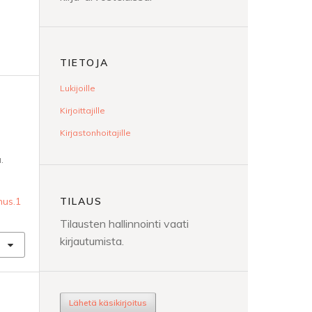
TIETOJA
Lukijoille
Kirjoittajille
Kirjastonhoitajille
.
TILAUS
mus.1
Tilausten hallinnointi vaati
kirjautumista.
Lähetä käsikirjoitus