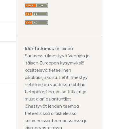
Idäntutkimus
on ainoa
Suomessa ilmestyvä Venäjän ja
itäisen Euroopan kysymyksiä
käsittelevä tieteellinen
aikakausjulkaisu. Lehti ilmestyy
neljä kertaa vuodessa tuhtina
tietopakettina, jossa tutkijat ja
muut alan asiantuntijat
lähestyvät lehden teemaa
tieteellisissä artikkeleissa,
kolumneissa, teemaesseissä ja
kirja-arvosteluissa.