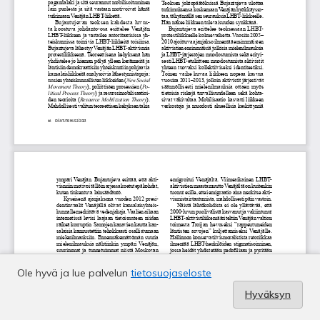
Ole hyvä ja lue palvelun
tietosuojaseloste
Hyväksyn