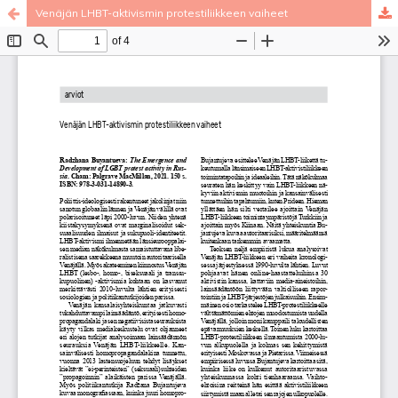
Venäjän LHBT-aktivismin protestiliikkeen vaiheet
Palvelua ylläpitää
Tieteellisten seurain valtuuskunta
.