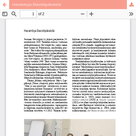
Havaintoja Slavistipäivästä
Palvelua ylläpitää
Tieteellisten seurain valtuuskunta
.